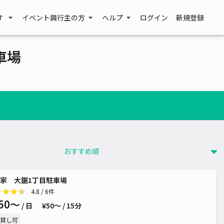
す
イベント興行主の方
ヘルプ
ログイン
新規登録
車場
650~
0~
¥ 500~
家 大鋸1丁目駐車場
 1,100~
4.8
/ 6件
50〜
/ 日
¥50〜 / 15分
貸し可