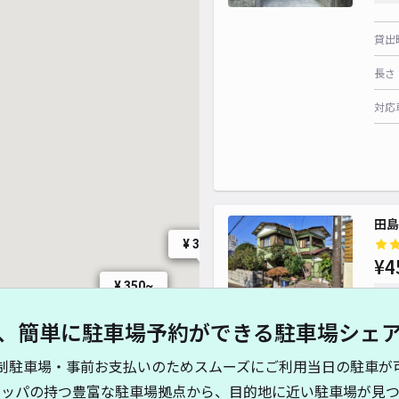
貸出
長さ
対応
田島
¥ 350~
¥4
¥ 350~
時間
、簡単に駐車場予約ができる駐車場シェ
貸出
制駐車場・事前お支払いのためスムーズにご利用当日の駐車が
長さ
キッパの持つ豊富な駐車場拠点から、目的地に近い駐車場が見つ