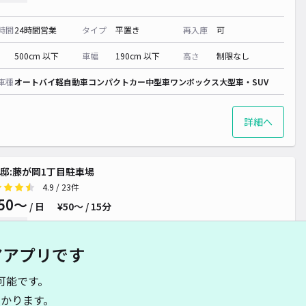
時間
24時間営業
タイプ
平置き
再入庫
可
500cm 以下
車幅
190cm 以下
高さ
制限なし
車種
オートバイ
軽自動車
コンパクトカー
中型車
ワンボックス
大型車・SUV
詳細へ
邸:藤が岡1丁目駐車場
4.9
/ 23件
50〜
/ 日
¥50〜 / 15分
貸し可
アアプリです
時間
24時間営業
タイプ
平置き
再入庫
可
可能です。
480cm 以下
車幅
180cm 以下
高さ
制限なし
かります。