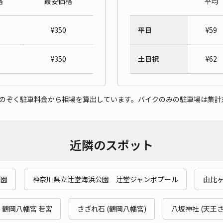
格
最安価格
平均
T藤
¥
350
平日
¥
59
¥4
¥
350
土日祝
¥
62
貸出
をのぞく駐車料金から相場を算出しています。バイクのみの駐車場は集計
長さ
対応
近隣のスポット
公園
神奈川県立辻堂海浜公園 辻堂ジャンボプール
由比
藤沢
¥8
鶴岡八幡宮 若宮
さざれ石 (鶴岡八幡宮)
八坂神社 (天王さ