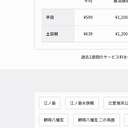
平均
最高価
平日
¥
599
¥
1,100
土日祝
¥
639
¥
1,200
過去1週間のサービス料
江ノ島
江ノ島水族館
辻堂海浜
鶴岡八幡宮
鶴岡八幡宮 二の鳥居