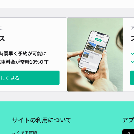
対応
に
ス
藤沢
時間早く予約が可能に
¥1
車料金が常時10%OFF
詳しく見る
貸出
長さ
対応
サイトの利用について
アプ
よくある質問