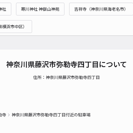
時間
神社
寒川神社 神嶽山神苑
吉祥寺（神奈川県海老名市）
貸出
県横浜市中区）
長さ
対応
神奈川県藤沢市弥勒寺四丁目について
住所：神奈川県藤沢市弥勒寺四丁目
ダイ
¥3
勒寺
神奈川県藤沢市弥勒寺四丁目付近の駐車場
貸出
長さ