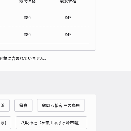
最高価格
最安価格
沢市大鋸2-2-27
4.2
/ 9件
¥
80
¥
45
50〜
/ 日
¥
80
¥
45
時間
09:00 〜21:00
タイプ
平置き
再入庫
可
対象に含まれていません。
460cm 以下
車幅
180cm 以下
高さ
300cm 以下
車種
オートバイ
軽自動車
コンパクトカー
中型車
ワンボックス
大型車・SUV
詳細へ
ヶ浜
鎌倉
鶴岡八幡宮 三の鳥居
市川名1丁目2 アキッパ駐車場
0
/ 0件
00〜
ま)
八坂神社（神奈川県茅ヶ崎市堤）
/ 日
¥80〜 / 15分