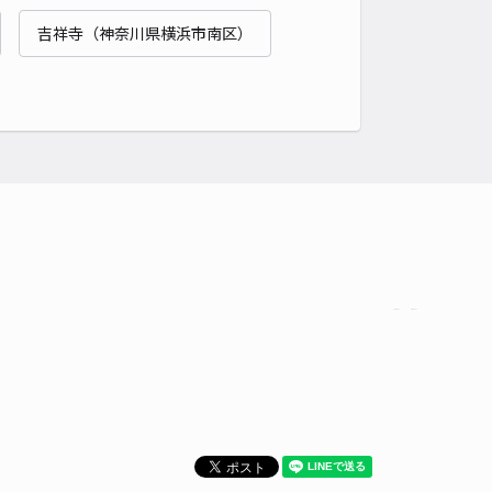
貸し可
吉祥寺（神奈川県横浜市南区）
時間
24時間営業
タイプ
平置き
再入庫
可
800cm 以下
車幅
200cm 以下
高さ
制限なし
車種
オートバイ
軽自動車
コンパクトカー
中型車
ワンボックス
大型車・SUV
詳細へ
レクトチケット藤沢宮前
4
/ 4件
50〜
/ 日
時間
24時間営業
タイプ
平置き
再入庫
可
500cm 以下
車幅
200cm 以下
高さ
制限なし