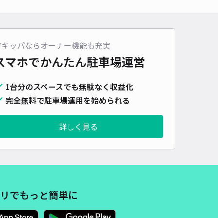
車種
オートバイ
軽自動車
コンパクトカー
中型車
ワンボックス
大型車・SUV
詳細へ
アキッパならオーナー機能も充実
スマホでかんたん
駐車場運営
市藤沢602 エコケア駐車場
1台分のスペースでも無駄なく収益化
4.9
/ 81件
,200〜
完全無料で駐車場運用を始められる
/ 日
詳しく見る
時間
24時間営業
タイプ
平置き
再入庫
可
490cm 以下
車幅
190cm 以下
高さ
制限なし
車種
オートバイ
軽自動車
コンパクトカー
中型車
ワンボックス
大型車・SUV
リでもっと簡単に
詳細へ