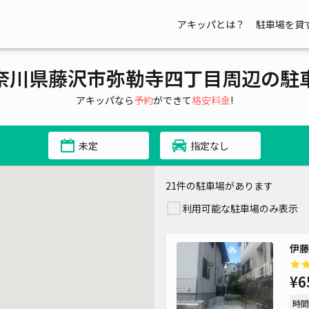
アキッパとは？
駐車場を貸
奈川県藤沢市弥勒寺四丁目周辺の駐
アキッパなら
予約
ができて
格安料金
!
未定
指定なし
21件の駐車場があります
¥ 
利用可能な駐車場のみ表示
¥ 50
伊藤
¥
¥6
時間