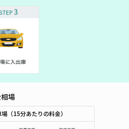
車種
オートバイ
軽自動車
コンパクトカー
中型車
ワンボックス
大型車・SUV
詳細へ
沢市大鋸2-9-2
4.7
/ 3件
50〜
/ 日
¥45〜 / 15分
貸し可
当日予約不可
時間
09:00 〜21:00
タイプ
平置き
再入庫
可
340cm 以下
車幅
150cm 以下
高さ
180cm 以下
金相場
車種
オートバイ
軽自動車
コンパクトカー
中型車
ワンボックス
大型車・SUV
車場（15分あたりの料金）
詳細へ