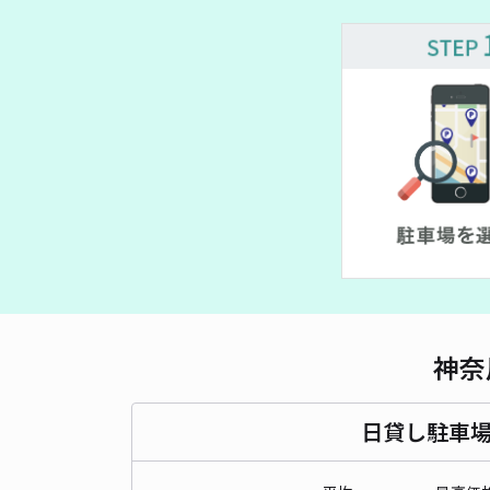
~
神奈
日貸し駐車