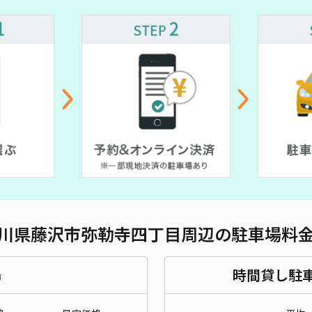
対応
¥ 500~
T藤
¥4
時間
貸出
長さ
川県藤沢市弥勒寺四丁目周辺の駐車場料
対応
場
時間貸し駐