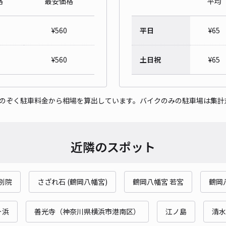
格
最安価格
平均
横須
¥
560
平日
¥
65
¥1
時間
¥
560
土日祝
¥
65
貸出
をのぞく駐車料金から相場を算出しています。バイクのみの駐車場は集計
長さ
対応
近隣のスポット
別院
さざれ石 (鶴岡八幡宮)
鶴岡八幡宮 若宮
鶴岡
田浦
¥1
ヶ浜
善光寺（神奈川県横浜市港南区）
江ノ島
清水