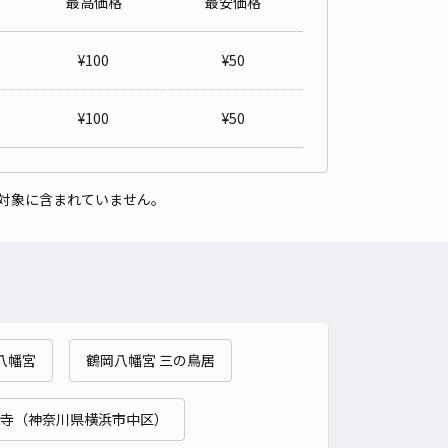
最高価格
最安価格
賀市田浦大作町139-1 田浦大作駐車場＃
4.5
/ 4件
¥
100
¥
50
,320〜
/ 日
¥110〜 / 15分
貸し可
¥
100
¥
50
時間
24時間営業
タイプ
平置き
再入庫
可
対象に含まれていません。
500cm 以下
車幅
190cm 以下
高さ
制限なし
車種
オートバイ
軽自動車
コンパクトカー
中型車
ワンボックス
大型車・SUV
詳細へ
八幡宮
鶴岡八幡宮 三の鳥居
町4丁目24駐車場
0
/ 0件
,000〜
寺（神奈川県横浜市中区）
/ 日
¥50〜 / 15分