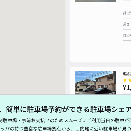
貸出
長さ
対応
追浜
¥1
時間
、簡単に駐車場予約ができる駐車場シェ
貸出
制駐車場・事前お支払いのためスムーズにご利用当日の駐車が
長さ
キッパの持つ豊富な駐車場拠点から、目的地に近い駐車場が見つ