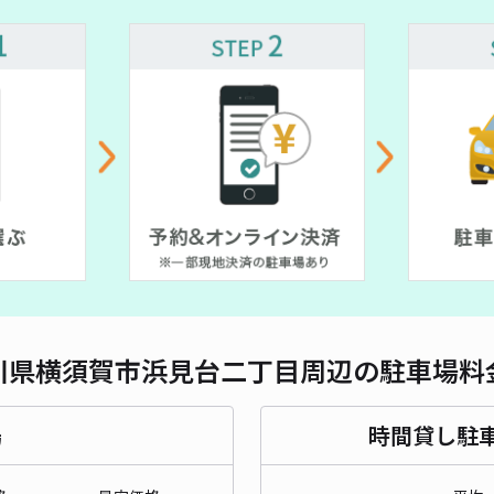
対応
六浦
¥8
時間
貸出
長さ
川県横須賀市浜見台二丁目周辺の駐車場料
対応
場
時間貸し駐