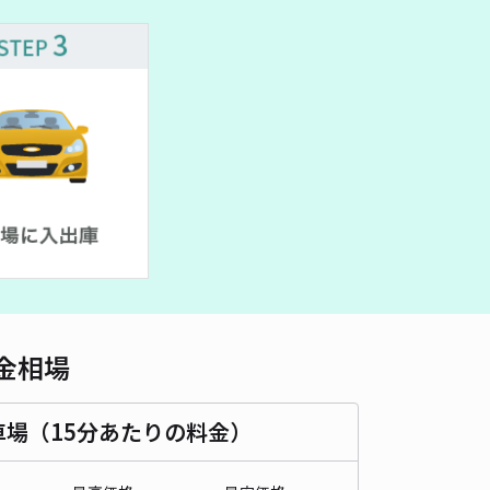
車種
オートバイ
軽自動車
コンパクトカー
中型車
ワンボックス
大型車・SUV
詳細へ
東3丁目八景台住宅内駐車場
5
/ 1件
00〜
/ 日
¥50〜 / 15分
貸し可
時間
24時間営業
タイプ
平置き
再入庫
可
500cm 以下
車幅
190cm 以下
高さ
制限なし
金相場
車種
オートバイ
軽自動車
コンパクトカー
中型車
ワンボックス
大型車・SUV
車場（15分あたりの料金）
詳細へ