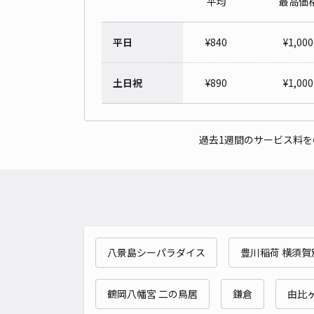
平均
最高価
平日
¥
840
¥
1,000
土日祝
¥
890
¥
1,000
過去1週間のサービス料
八景島シーパラダイス
豊川稲荷 横須賀
鶴岡八幡宮 二の鳥居
鎌倉
由比