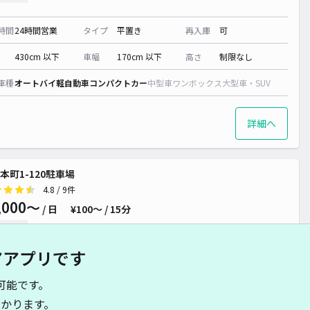
時間
24時間営業
タイプ
平置き
再入庫
可
430cm 以下
車幅
170cm 以下
高さ
制限なし
車種
オートバイ
軽自動車
コンパクトカー
中型車
ワンボックス
大型車・SUV
詳細へ
本町1-120駐車場
4.8
/ 9件
,000〜
/ 日
¥100〜 / 15分
貸し可
アアプリです
時間
24時間営業
タイプ
平置き
再入庫
可
可能です。
500cm 以下
車幅
200cm 以下
高さ
制限なし
かります。