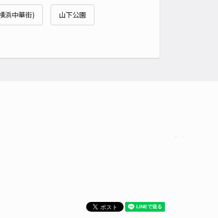
貸し可
(横浜中華街)
山下公園
時間
24時間営業
タイプ
平置き
再入庫
可
430cm 以下
車幅
170cm 以下
高さ
制限なし
車種
オートバイ
軽自動車
コンパクトカー
中型車
ワンボックス
大型車・SUV
詳細へ