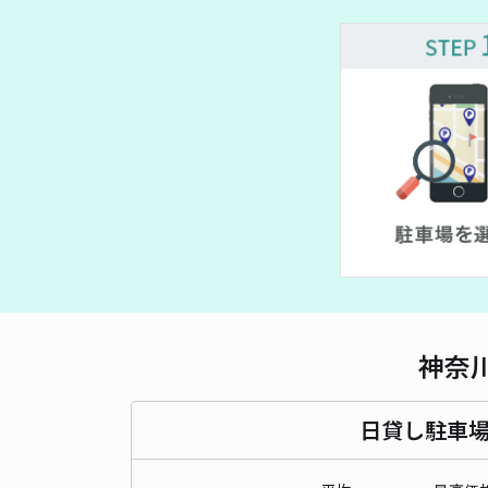
神奈
日貸し駐車