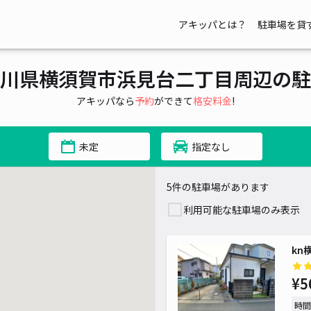
アキッパとは？
駐車場を貸
川県横須賀市浜見台二丁目周辺の駐
アキッパなら
予約
ができて
格安料金
!
未定
指定なし
5件の駐車場があります
利用可能な駐車場のみ表示
kn
¥5
時間