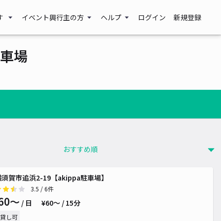
す
イベント興行主の方
ヘルプ
ログイン
新規登録
車場
横須賀市追浜2-19【akippa駐車場】
3.5
/ 6件
60〜
/ 日
¥60〜 / 15分
貸し可