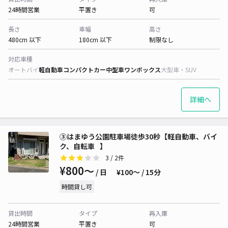
24時間営業
平置き
可
長さ
車幅
高さ
480cm 以下
180cm 以下
制限なし
対応車種
オートバイ
軽自動車
コンパクトカー
中型車
ワンボックス
大型車・SUV
詳細へ
③はまゆう公園駐車場徒歩30秒【軽自動車、バイ
ク、自転車⠀】
3
/ 2件
¥800〜
/ 日
¥100〜 / 15分
時間貸し可
貸出時間
タイプ
再入庫
24時間営業
平置き
可