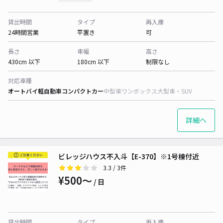
貸出時間
タイプ
再入庫
24時間営業
平置き
可
長さ
車幅
高さ
430cm 以下
180cm 以下
制限なし
対応車種
オートバイ
軽自動車
コンパクトカー
中型車
ワンボックス
大型車・SUV
詳細へ
ビレッジハウス不入斗【E-370】※1号棟付近
3.3
/ 3件
¥500〜
/ 日
貸出時間
タイプ
再入庫