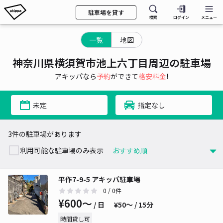
駐車場を貸す
検索
ログイン
メニュー
一覧
地図
神奈川県横須賀市池上六丁目周辺の駐車場
アキッパなら
予約
ができて
格安料金
!
未定
指定なし
3件の駐車場があります
利用可能な駐車場のみ表示
平作7-9-5 アキッパ駐車場
0
/ 0件
¥600〜
/ 日
¥50〜 / 15分
時間貸し可