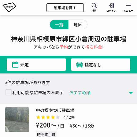
駐車場を貸す
検索
ログイン
メニュー
一覧
地図
神奈川県相模原市緑区小倉周辺の駐車場
アキッパなら
予約
ができて
格安料金
!
未定
指定なし
3件の駐車場があります
利用可能な駐車場のみ表示
中の郷やつぼ駐車場
4
/ 2件
¥200〜
/ 日
¥50〜 / 15分
時間貸し可