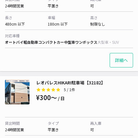
24時間営業
平置き
可
長さ
車幅
高さ
480cm 以下
180cm 以下
制限なし
対応車種
オートバイ
軽自動車
コンパクトカー
中型車
ワンボックス
大型車・SUV
詳細へ
レオパレスHIKARI駐車場【32182】
5
/ 1件
¥300〜
/ 日
貸出時間
タイプ
再入庫
24時間営業
平置き
可