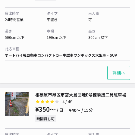
貸出時間
タイプ
再入庫
24時間営業
平置き
可
長さ
車幅
高さ
500cm 以下
190cm 以下
300cm 以下
対応車種
オートバイ
軽自動車
コンパクトカー
中型車
ワンボックス
大型車・SUV
詳細へ
相模原市緑区市営大島団地E号棟隣接二見駐車場
4
/ 4件
¥350〜
/ 日
¥40〜 / 15分
時間貸し可
貸出時間
タイプ
再入庫