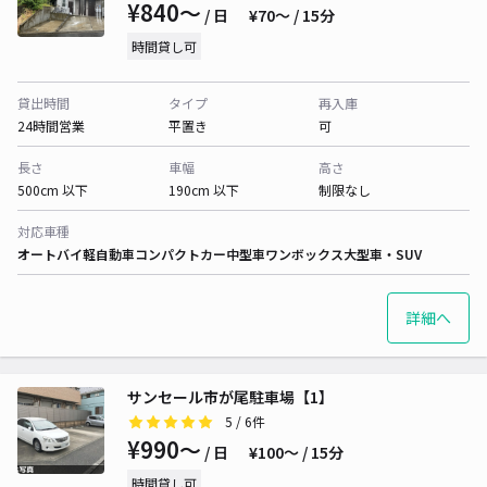
¥840〜
/ 日
¥70〜 / 15分
時間貸し可
貸出時間
タイプ
再入庫
24時間営業
平置き
可
長さ
車幅
高さ
500cm 以下
190cm 以下
制限なし
対応車種
オートバイ
軽自動車
コンパクトカー
中型車
ワンボックス
大型車・SUV
詳細へ
サンセール市が尾駐車場【1】
5
/ 6件
¥990〜
/ 日
¥100〜 / 15分
時間貸し可