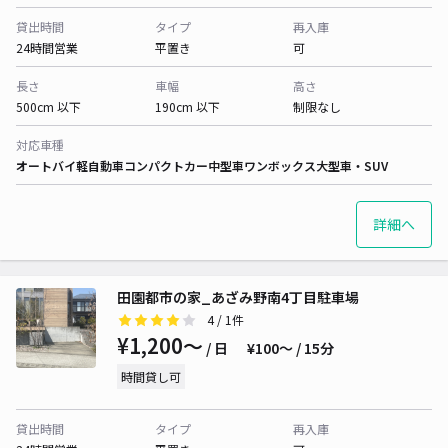
貸出時間
タイプ
再入庫
24時間営業
平置き
可
長さ
車幅
高さ
500cm 以下
190cm 以下
制限なし
対応車種
オートバイ
軽自動車
コンパクトカー
中型車
ワンボックス
大型車・SUV
詳細へ
田園都市の家_あざみ野南4丁目駐車場
4
/ 1件
¥1,200〜
/ 日
¥100〜 / 15分
時間貸し可
貸出時間
タイプ
再入庫