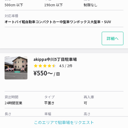
500cm 以下
190cm 以下
制限なし
対応車種
オートバイ
軽自動車
コンパクトカー
中型車
ワンボックス
大型車・SUV
詳細へ
akippa中川5丁目駐車場
4.5
/ 2件
¥550〜
/ 日
貸出時間
タイプ
再入庫
24時間営業
平置き
可
長さ
車幅
高さ
440cm 以下
235cm 以下
制限なし
このエリアで駐車場をリクエスト