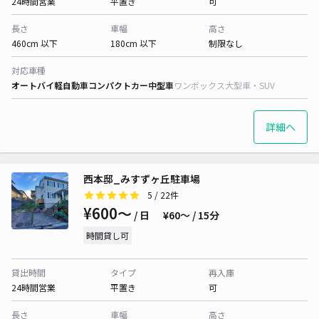
24時間営業
平置き
可
長さ
車幅
高さ
460cm 以下
180cm 以下
制限なし
対応車種
オートバイ
軽自動車
コンパクトカー
中型車
ワンボックス
大型車・SUV
詳細へ
西本邸_みすずヶ丘駐車場
5
/ 22件
¥600〜
/ 日
¥60〜 / 15分
時間貸し可
貸出時間
タイプ
再入庫
24時間営業
平置き
可
長さ
車幅
高さ