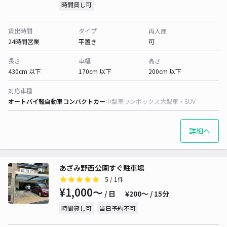
時間貸し可
貸出時間
タイプ
再入庫
24時間営業
平置き
可
長さ
車幅
高さ
430cm 以下
170cm 以下
200cm 以下
対応車種
オートバイ
軽自動車
コンパクトカー
中型車
ワンボックス
大型車・SUV
詳細へ
あざみ野西公園すぐ駐車場
5
/ 1件
¥1,000〜
/ 日
¥200〜 / 15分
時間貸し可
当日予約不可