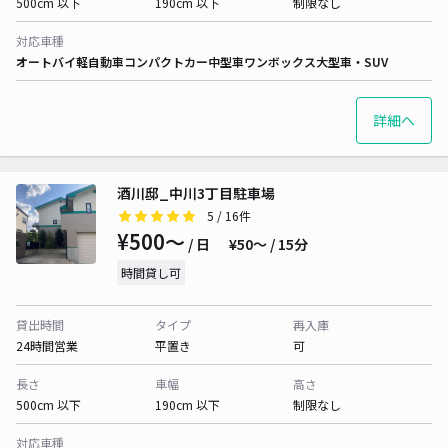
500cm 以下
190cm 以下
制限なし
対応車種
オートバイ
軽自動車
コンパクトカー
中型車
ワンボックス
大型車・SUV
詳細へ
酒川邸_中川3丁目駐車場
5
/ 16件
¥500〜
/ 日
¥50〜 / 15分
時間貸し可
貸出時間
タイプ
再入庫
24時間営業
平置き
可
長さ
車幅
高さ
500cm 以下
190cm 以下
制限なし
対応車種