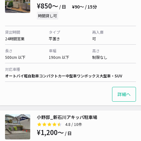
¥850〜
/ 日
¥90〜 / 15分
時間貸し可
貸出時間
タイプ
再入庫
24時間営業
平置き
可
長さ
車幅
高さ
500cm 以下
190cm 以下
制限なし
対応車種
オートバイ
軽自動車
コンパクトカー
中型車
ワンボックス
大型車・SUV
詳細へ
小野邸_新石川アキッパ駐車場
4.8
/ 10件
¥1,200〜
/ 日