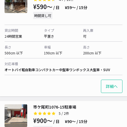
¥590〜
/ 日
¥59〜 / 15分
時間貸し可
貸出時間
タイプ
再入庫
24時間営業
平置き
可
長さ
車幅
高さ
500cm 以下
190cm 以下
200cm 以下
対応車種
オートバイ
軽自動車
コンパクトカー
中型車
ワンボックス
大型車・SUV
詳細へ
市ケ尾町1076-15駐車場
5
/ 2件
¥900〜
/ 日
¥90〜 / 15分