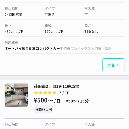
貸出時間
タイプ
再入庫
24時間営業
平置き
可
長さ
車幅
高さ
430cm 以下
170cm 以下
制限なし
対応車種
オートバイ
軽自動車
コンパクトカー
中型車
ワンボックス
大型車・SUV
詳細へ
荏田南2丁目19-11駐車場
5
/ 7件
¥500〜
/ 日
¥50〜 / 15分
時間貸し可
貸出時間
タイプ
再入庫