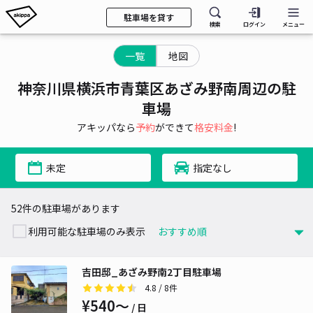
駐車場を貸す
検索
ログイン
メニュー
一覧
地図
神奈川県横浜市青葉区あざみ野南周辺の駐
車場
アキッパなら
予約
ができて
格安料金
!
未定
指定なし
52件の駐車場があります
利用可能な駐車場のみ表示
吉田邸_あざみ野南2丁目駐車場
4.8
/ 8件
¥540〜
/ 日