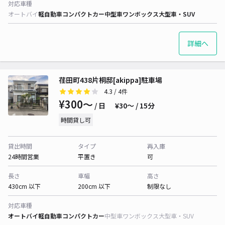
対応車種
オートバイ
軽自動車
コンパクトカー
中型車
ワンボックス
大型車・SUV
詳細へ
荏田町438片桐邸[akippa]駐車場
4.3
/ 4件
¥300〜
/ 日
¥30〜 / 15分
時間貸し可
貸出時間
タイプ
再入庫
24時間営業
平置き
可
長さ
車幅
高さ
430cm 以下
200cm 以下
制限なし
対応車種
オートバイ
軽自動車
コンパクトカー
中型車
ワンボックス
大型車・SUV