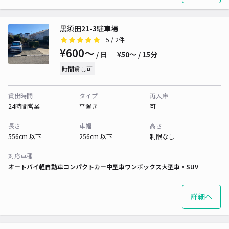
黒須田21-3駐車場
5
/ 2件
¥600〜
/ 日
¥50〜 / 15分
時間貸し可
貸出時間
タイプ
再入庫
24時間営業
平置き
可
長さ
車幅
高さ
556cm 以下
256cm 以下
制限なし
対応車種
オートバイ
軽自動車
コンパクトカー
中型車
ワンボックス
大型車・SUV
詳細へ