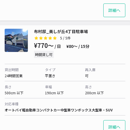
詳細へ
布村邸_美しが丘4丁目駐車場
5
/ 5件
¥770〜
/ 日
¥80〜 / 15分
時間貸し可
貸出時間
タイプ
再入庫
24時間営業
平置き
可
長さ
車幅
高さ
500cm 以下
190cm 以下
200cm 以下
対応車種
オートバイ
軽自動車
コンパクトカー
中型車
ワンボックス
大型車・SUV
詳細へ