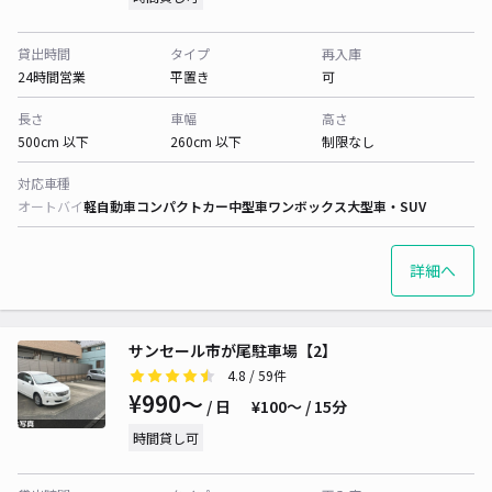
貸出時間
タイプ
再入庫
24時間営業
平置き
可
長さ
車幅
高さ
500cm 以下
260cm 以下
制限なし
対応車種
オートバイ
軽自動車
コンパクトカー
中型車
ワンボックス
大型車・SUV
詳細へ
サンセール市が尾駐車場【2】
4.8
/ 59件
¥990〜
/ 日
¥100〜 / 15分
時間貸し可