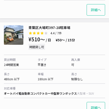
詳細へ
青葉区大場町397-28駐車場
4.4
/ 7件
¥510〜
/ 日
¥50〜 / 15分
時間貸し可
貸出時間
タイプ
再入庫
24時間営業
平置き
可
長さ
車幅
高さ
480cm 以下
180cm 以下
制限なし
対応車種
オートバイ
軽自動車
コンパクトカー
中型車
ワンボックス
大型車・SUV
詳細へ