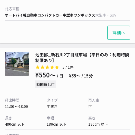
対応車種
オートバイ
軽自動車
コンパクトカー
中型車
ワンボックス
大型車・SUV
詳細へ
池田邸_新石川2丁目駐車場【平日のみ：利用時間
制限あり】
5
/ 1件
¥550〜
/ 日
¥55〜 / 15分
時間貸し可
貸出時間
タイプ
再入庫
11:30 〜18:00
平置き
可
長さ
車幅
高さ
480cm 以下
180cm 以下
190cm 以下