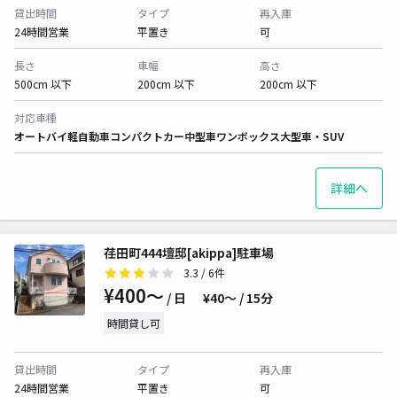
貸出時間
タイプ
再入庫
24時間営業
平置き
可
長さ
車幅
高さ
500cm 以下
200cm 以下
200cm 以下
対応車種
オートバイ
軽自動車
コンパクトカー
中型車
ワンボックス
大型車・SUV
詳細へ
荏田町444壇邸[akippa]駐車場
3.3
/ 6件
¥400〜
/ 日
¥40〜 / 15分
時間貸し可
貸出時間
タイプ
再入庫
24時間営業
平置き
可