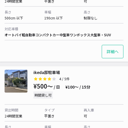
24時間営業
平置き
可
長さ
車幅
高さ
500cm 以下
190cm 以下
制限なし
対応車種
オートバイ
軽自動車
コンパクトカー
中型車
ワンボックス
大型車・SUV
詳細へ
ikeda邸駐車場
4
/ 5件
¥500〜
/ 日
¥100〜 / 15分
時間貸し可
貸出時間
タイプ
再入庫
24時間営業
平置き
可
長さ
車幅
高さ