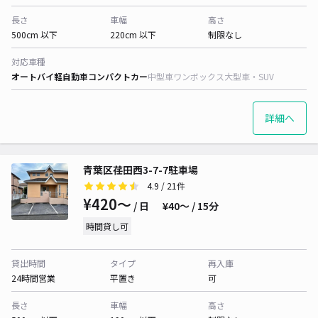
長さ
車幅
高さ
500cm 以下
220cm 以下
制限なし
対応車種
オートバイ
軽自動車
コンパクトカー
中型車
ワンボックス
大型車・SUV
詳細へ
青葉区荏田西3-7-7駐車場
4.9
/ 21件
¥420〜
/ 日
¥40〜 / 15分
時間貸し可
貸出時間
タイプ
再入庫
24時間営業
平置き
可
長さ
車幅
高さ