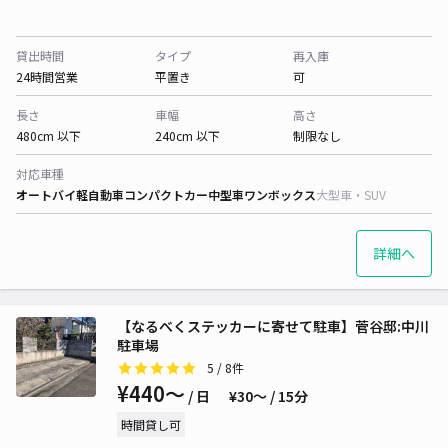
貸出時間
タイプ
再入庫
24時間営業
平置き
可
長さ
車幅
高さ
480cm 以下
240cm 以下
制限なし
対応車種
オートバイ
軽自動車
コンパクトカー
中型車
ワンボックス
大型車・SUV
詳細へ
【なるべくステッカーに寄せて駐車】菅谷邸:中川
駐車場
5
/ 8件
¥440〜
/ 日
¥30〜 / 15分
時間貸し可