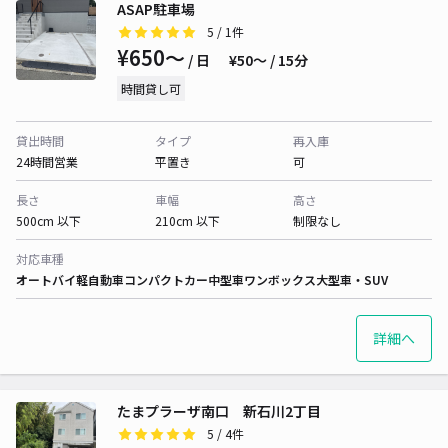
ASAP駐車場
5
/ 1件
¥650〜
/ 日
¥50〜 / 15分
時間貸し可
貸出時間
タイプ
再入庫
24時間営業
平置き
可
長さ
車幅
高さ
500cm 以下
210cm 以下
制限なし
対応車種
オートバイ
軽自動車
コンパクトカー
中型車
ワンボックス
大型車・SUV
詳細へ
たまプラーザ南口 新石川2丁目
5
/ 4件