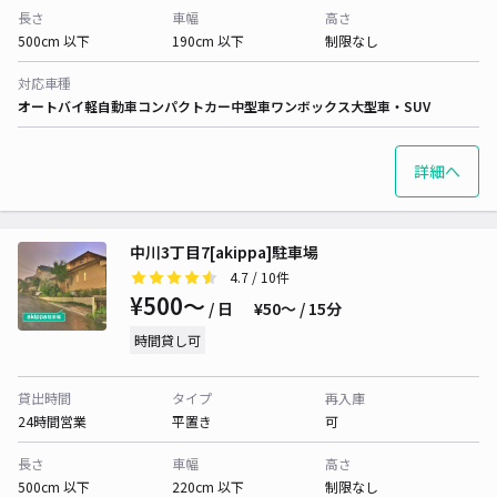
長さ
車幅
高さ
500cm 以下
190cm 以下
制限なし
対応車種
オートバイ
軽自動車
コンパクトカー
中型車
ワンボックス
大型車・SUV
詳細へ
中川3丁目7[akippa]駐車場
4.7
/ 10件
¥500〜
/ 日
¥50〜 / 15分
時間貸し可
貸出時間
タイプ
再入庫
24時間営業
平置き
可
長さ
車幅
高さ
500cm 以下
220cm 以下
制限なし