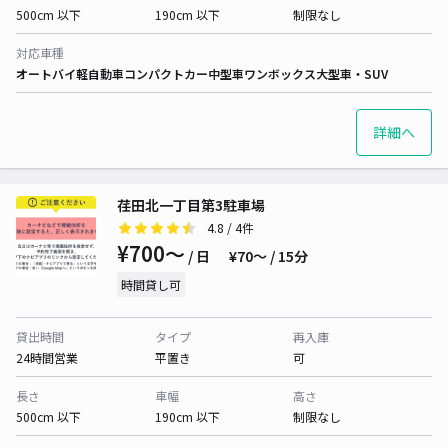
500cm 以下
190cm 以下
制限なし
対応車種
オートバイ
軽自動車
コンパクトカー
中型車
ワンボックス
大型車・SUV
詳細へ
荏田北一丁目第3駐車場
4.8
/ 4件
¥700〜
/ 日
¥70〜 / 15分
時間貸し可
貸出時間
タイプ
再入庫
24時間営業
平置き
可
長さ
車幅
高さ
500cm 以下
190cm 以下
制限なし