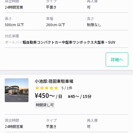
貸出時間
タイプ
再入庫
24時間営業
平置き
可
長さ
車幅
高さ
500cm 以下
260cm 以下
制限なし
対応車種
オートバイ
軽自動車
コンパクトカー
中型車
ワンボックス
大型車・SUV
詳細へ
小池邸:荏田東駐車場
5
/ 1件
¥450〜
/ 日
¥45〜 / 15分
時間貸し可
貸出時間
タイプ
再入庫
24時間営業
平置き
可