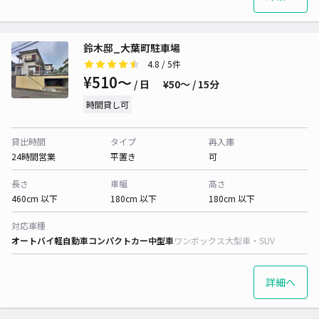
鈴木邸_大葉町駐車場
4.8
/ 5件
¥510〜
/ 日
¥50〜 / 15分
時間貸し可
貸出時間
タイプ
再入庫
24時間営業
平置き
可
長さ
車幅
高さ
460cm 以下
180cm 以下
180cm 以下
対応車種
オートバイ
軽自動車
コンパクトカー
中型車
ワンボックス
大型車・SUV
詳細へ