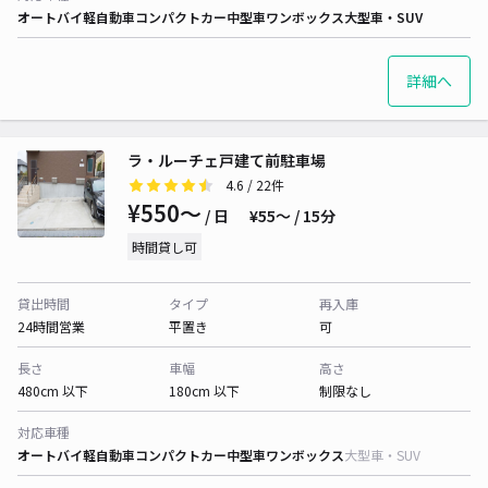
オートバイ
軽自動車
コンパクトカー
中型車
ワンボックス
大型車・SUV
詳細へ
ラ・ルーチェ戸建て前駐車場
4.6
/ 22件
¥550〜
/ 日
¥55〜 / 15分
時間貸し可
貸出時間
タイプ
再入庫
24時間営業
平置き
可
長さ
車幅
高さ
480cm 以下
180cm 以下
制限なし
対応車種
オートバイ
軽自動車
コンパクトカー
中型車
ワンボックス
大型車・SUV