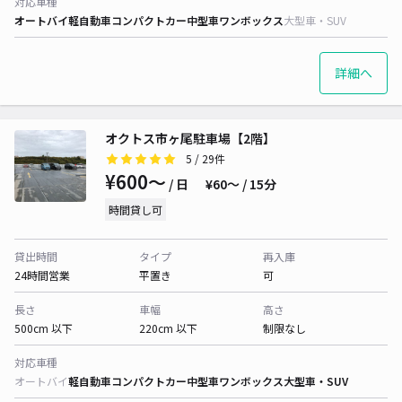
対応車種
オートバイ
軽自動車
コンパクトカー
中型車
ワンボックス
大型車・SUV
詳細へ
オクトス市ヶ尾駐車場【2階】
5
/ 29件
¥600〜
/ 日
¥60〜 / 15分
時間貸し可
貸出時間
タイプ
再入庫
24時間営業
平置き
可
長さ
車幅
高さ
500cm 以下
220cm 以下
制限なし
対応車種
オートバイ
軽自動車
コンパクトカー
中型車
ワンボックス
大型車・SUV