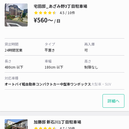
宅田邸_あざみ野3丁目駐車場
4.5
/ 10件
¥560〜
/ 日
貸出時間
タイプ
再入庫
24時間営業
平置き
可
長さ
車幅
高さ
480cm 以下
180cm 以下
制限なし
対応車種
オートバイ
軽自動車
コンパクトカー
中型車
ワンボックス
大型車・SUV
詳細へ
加藤邸 新石川1丁目駐車場
4.7
/ 20件