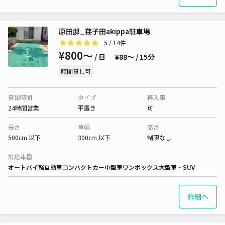
原田邸_荏子田akippa駐車場
5
/ 14件
¥800〜
/ 日
¥88〜 / 15分
時間貸し可
貸出時間
タイプ
再入庫
24時間営業
平置き
可
長さ
車幅
高さ
500cm 以下
300cm 以下
制限なし
対応車種
オートバイ
軽自動車
コンパクトカー
中型車
ワンボックス
大型車・SUV
詳細へ