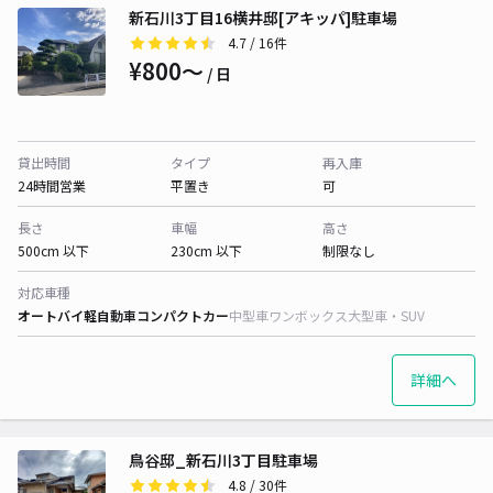
新石川3丁目16横井邸[アキッパ]駐車場
4.7
/ 16件
¥800〜
/ 日
貸出時間
タイプ
再入庫
24時間営業
平置き
可
長さ
車幅
高さ
500cm 以下
230cm 以下
制限なし
対応車種
オートバイ
軽自動車
コンパクトカー
中型車
ワンボックス
大型車・SUV
詳細へ
鳥谷邸_新石川3丁目駐車場
4.8
/ 30件