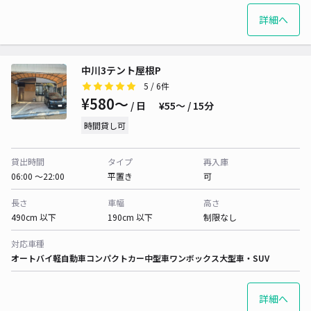
詳細へ
中川3テント屋根P
5
/ 6件
¥580〜
/ 日
¥55〜 / 15分
時間貸し可
貸出時間
タイプ
再入庫
06:00 〜22:00
平置き
可
長さ
車幅
高さ
490cm 以下
190cm 以下
制限なし
対応車種
オートバイ
軽自動車
コンパクトカー
中型車
ワンボックス
大型車・SUV
詳細へ