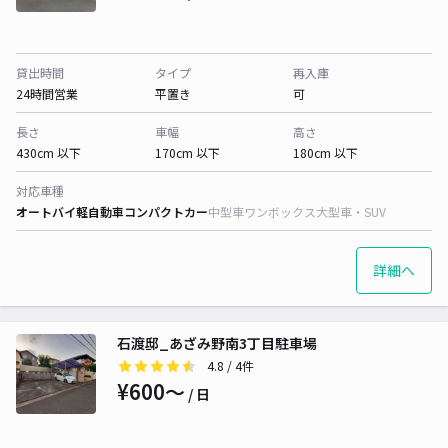
貸出時間
タイプ
再入庫
24時間営業
平置き
可
長さ
車幅
高さ
430cm 以下
170cm 以下
180cm 以下
対応車種
オートバイ
軽自動車
コンパクトカー
中型車
ワンボックス
大型車・SUV
詳細へ
石渡邸_あざみ野南3丁目駐車場
4.8
/ 4件
¥600〜
/ 日