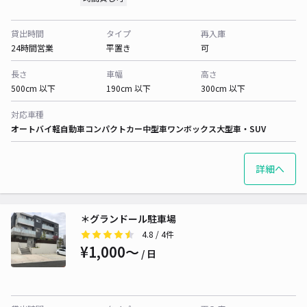
貸出時間
タイプ
再入庫
24時間営業
平置き
可
長さ
車幅
高さ
500cm 以下
190cm 以下
300cm 以下
対応車種
オートバイ
軽自動車
コンパクトカー
中型車
ワンボックス
大型車・SUV
詳細へ
＊グランドール駐車場
4.8
/ 4件
¥1,000〜
/ 日