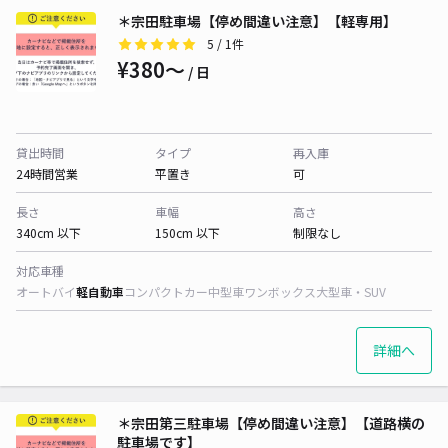
＊宗田駐車場【停め間違い注意】【軽専用】
5
/ 1件
¥380〜
/ 日
貸出時間
タイプ
再入庫
24時間営業
平置き
可
長さ
車幅
高さ
340cm 以下
150cm 以下
制限なし
対応車種
オートバイ
軽自動車
コンパクトカー
中型車
ワンボックス
大型車・SUV
詳細へ
＊宗田第三駐車場【停め間違い注意】【道路横の
駐車場です】