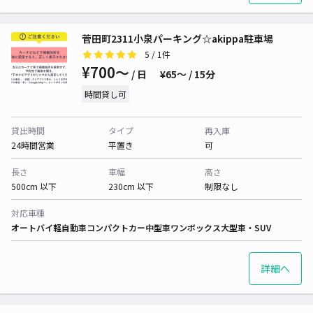
菅田町2311小泉パーキング☆akippa駐車場
5
/ 1件
¥700〜
/ 日
¥65〜 / 15分
時間貸し可
貸出時間
タイプ
再入庫
24時間営業
平置き
可
長さ
車幅
高さ
500cm 以下
230cm 以下
制限なし
対応車種
オートバイ
軽自動車
コンパクトカー
中型車
ワンボックス
大型車・SUV
詳細へ