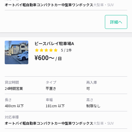
オートバイ
軽自動車
コンパクトカー
中型車
ワンボックス
大型車・SUV
詳細へ
ピースバレイ駐車場A
5
/ 1件
¥600〜
/ 日
貸出時間
タイプ
再入庫
24時間営業
平置き
可
長さ
車幅
高さ
480cm 以下
181cm 以下
制限なし
対応車種
オートバイ
軽自動車
コンパクトカー
中型車
ワンボックス
大型車・SUV