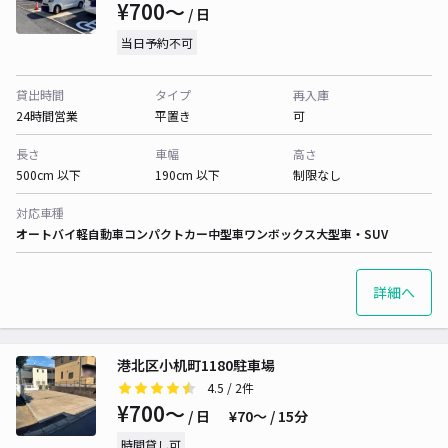
¥700〜
/ 日
当日予約不可
貸出時間
タイプ
再入庫
24時間営業
平置き
可
長さ
車幅
高さ
500cm 以下
190cm 以下
制限なし
対応車種
オートバイ
軽自動車
コンパクトカー
中型車
ワンボックス
大型車・SUV
詳細へ
港北区小机町1180駐車場
4.5
/ 2件
¥700〜
/ 日
¥70〜 / 15分
時間貸し可