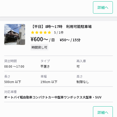
詳細へ
【平日】8時〜17時 利用可能駐車場
5
/ 1件
¥600〜
/ 日
¥50〜 / 15分
時間貸し可
貸出時間
タイプ
再入庫
08:00 〜17:00
平置き
可
長さ
車幅
高さ
500cm 以下
190cm 以下
制限なし
対応車種
オートバイ
軽自動車
コンパクトカー
中型車
ワンボックス
大型車・SUV
詳細へ