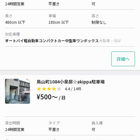
24時間営業
平置き
可
長さ
車幅
高さ
480cm 以下
180cm 以下
制限なし
対応車種
オートバイ
軽自動車
コンパクトカー
中型車
ワンボックス
大型車・SUV
詳細へ
鳥山町1084小泉邸☆akippa駐車場
4.4
/ 14件
¥500〜
/ 日
貸出時間
タイプ
再入庫
24時間営業
平置き
可