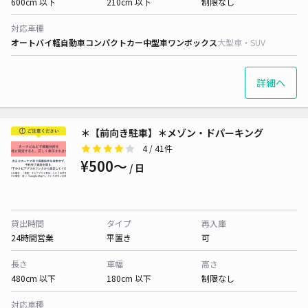
600cm 以下
210cm 以下
制限なし
対応車種
オートバイ
軽自動車
コンパクトカー
中型車
ワンボックス
大型車・SUV
詳細へ
＊【前向き駐車】＊メゾン・ドパーキング
4
/ 41件
¥500〜
/ 日
貸出時間
タイプ
再入庫
24時間営業
平置き
可
長さ
車幅
高さ
480cm 以下
180cm 以下
制限なし
対応車種