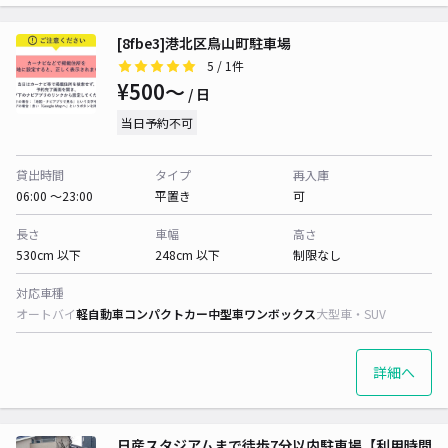
[8fbe3]港北区鳥山町駐車場
5
/ 1件
¥500〜
/ 日
当日予約不可
貸出時間
タイプ
再入庫
06:00 〜23:00
平置き
可
長さ
車幅
高さ
530cm 以下
248cm 以下
制限なし
対応車種
オートバイ
軽自動車
コンパクトカー
中型車
ワンボックス
大型車・SUV
詳細へ
日産スタジアムまで徒歩7分以内駐車場【利用時間