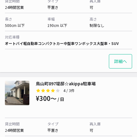
貸出時間
タイプ
再入庫
24時間営業
平置き
可
長さ
車幅
高さ
500cm 以下
190cm 以下
制限なし
対応車種
オートバイ
軽自動車
コンパクトカー
中型車
ワンボックス
大型車・SUV
詳細へ
鳥山町897堤邸☆akippa駐車場
4
/ 3件
¥300〜
/ 日
貸出時間
タイプ
再入庫
24時間営業
平置き
可