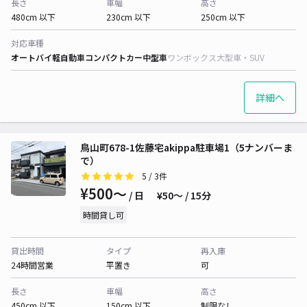
長さ
車幅
高さ
480cm 以下
230cm 以下
250cm 以下
対応車種
オートバイ
軽自動車
コンパクトカー
中型車
ワンボックス
大型車・SUV
詳細へ
鳥山町678-1佐藤宅akippa駐車場1（5ナンバーま
で）
5
/ 3件
¥500〜
/ 日
¥50〜 / 15分
時間貸し可
貸出時間
タイプ
再入庫
24時間営業
平置き
可
長さ
車幅
高さ
450cm 以下
150cm 以下
制限なし