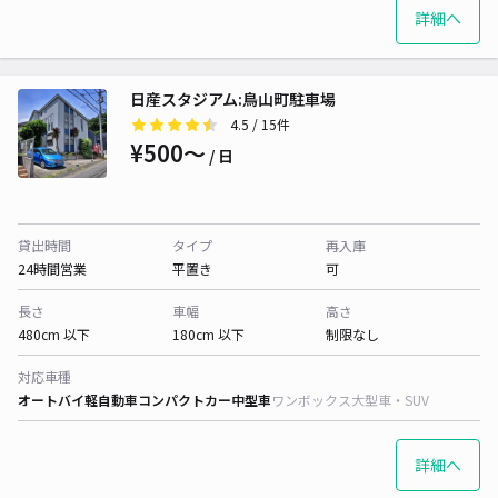
詳細へ
日産スタジアム:鳥山町駐車場
4.5
/ 15件
¥500〜
/ 日
貸出時間
タイプ
再入庫
24時間営業
平置き
可
長さ
車幅
高さ
480cm 以下
180cm 以下
制限なし
対応車種
オートバイ
軽自動車
コンパクトカー
中型車
ワンボックス
大型車・SUV
詳細へ