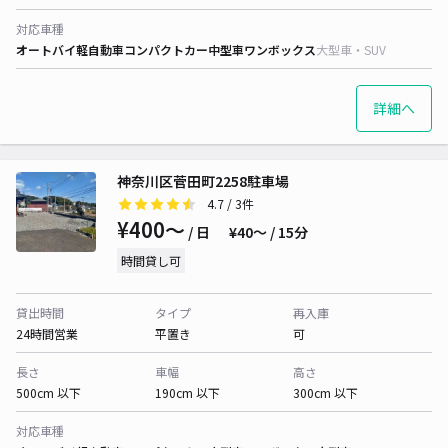
対応車種
オートバイ
軽自動車
コンパクトカー
中型車
ワンボックス
大型車・SUV
詳細へ
神奈川区菅田町2258駐車場
4.7
/ 3件
¥400〜
/ 日
¥40〜 / 15分
時間貸し可
貸出時間
タイプ
再入庫
24時間営業
平置き
可
長さ
車幅
高さ
500cm 以下
190cm 以下
300cm 以下
対応車種