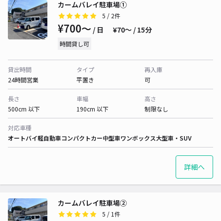
カームバレイ駐車場①
5
/ 2件
¥700〜
/ 日
¥70〜 / 15分
時間貸し可
貸出時間
タイプ
再入庫
24時間営業
平置き
可
長さ
車幅
高さ
500cm 以下
190cm 以下
制限なし
対応車種
オートバイ
軽自動車
コンパクトカー
中型車
ワンボックス
大型車・SUV
詳細へ
カームバレイ駐車場②
5
/ 1件