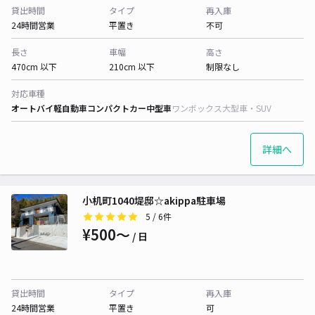
貸出時間
タイプ
再入庫
24時間営業
平置き
不可
長さ
車幅
高さ
470cm 以下
210cm 以下
制限なし
対応車種
オートバイ
軽自動車
コンパクトカー
中型車
ワンボックス
大型車・SUV
詳細へ
小机町1040堤邸☆akippa駐車場
5
/ 6件
¥500〜
/ 日
貸出時間
タイプ
再入庫
24時間営業
平置き
可