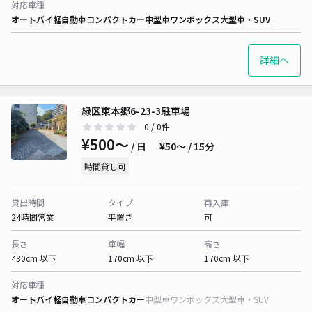
対応車種
オートバイ
軽自動車
コンパクトカー
中型車
ワンボックス
大型車・SUV
詳細へ
緑区東本郷6-23-3駐車場
0
/ 0件
¥500〜
/ 日
¥50〜 / 15分
時間貸し可
貸出時間
タイプ
再入庫
24時間営業
平置き
可
長さ
車幅
高さ
430cm 以下
170cm 以下
170cm 以下
対応車種
オートバイ
軽自動車
コンパクトカー
中型車
ワンボックス
大型車・SUV