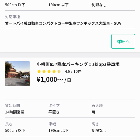
500cm 以下
190cm 以下
制限なし
対応車種
オートバイ
軽自動車
コンパクトカー
中型車
ワンボックス
大型車・SUV
詳細へ
小机町857穐本パーキング☆akippa駐車場
4.6
/ 10件
¥1,000〜
/ 日
貸出時間
タイプ
再入庫
24時間営業
平置き
可
長さ
車幅
高さ
500cm 以下
190cm 以下
制限なし