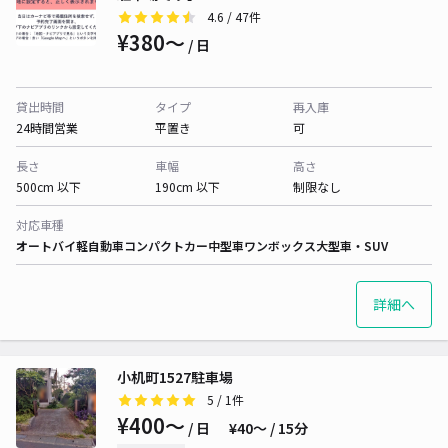
4.6
/ 47件
¥380〜
/ 日
貸出時間
タイプ
再入庫
24時間営業
平置き
可
長さ
車幅
高さ
500cm 以下
190cm 以下
制限なし
対応車種
オートバイ
軽自動車
コンパクトカー
中型車
ワンボックス
大型車・SUV
詳細へ
小机町1527駐車場
5
/ 1件
¥400〜
/ 日
¥40〜 / 15分