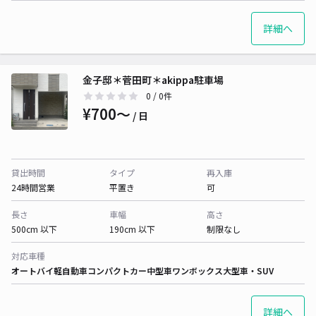
詳細へ
金子邸＊菅田町＊akippa駐車場
0
/ 0件
¥700〜
/ 日
貸出時間
タイプ
再入庫
24時間営業
平置き
可
長さ
車幅
高さ
500cm 以下
190cm 以下
制限なし
対応車種
オートバイ
軽自動車
コンパクトカー
中型車
ワンボックス
大型車・SUV
詳細へ