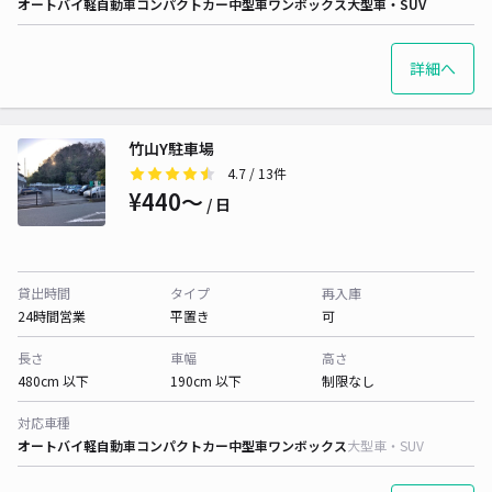
オートバイ
軽自動車
コンパクトカー
中型車
ワンボックス
大型車・SUV
詳細へ
竹山Y駐車場
4.7
/ 13件
¥440〜
/ 日
貸出時間
タイプ
再入庫
24時間営業
平置き
可
長さ
車幅
高さ
480cm 以下
190cm 以下
制限なし
対応車種
オートバイ
軽自動車
コンパクトカー
中型車
ワンボックス
大型車・SUV