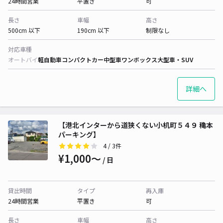
24時間営業
平置き
可
長さ
車幅
高さ
500cm 以下
190cm 以下
制限なし
対応車種
オートバイ
軽自動車
コンパクトカー
中型車
ワンボックス
大型車・SUV
詳細へ
【港北インターから道狭くない小机町５４９ 穐本
パーキング】
4
/ 3件
¥1,000〜
/ 日
貸出時間
タイプ
再入庫
24時間営業
平置き
可
長さ
車幅
高さ