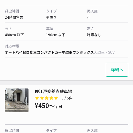
貸出時間
タイプ
再入庫
24時間営業
平置き
可
長さ
車幅
高さ
480cm 以下
190cm 以下
制限なし
対応車種
オートバイ
軽自動車
コンパクトカー
中型車
ワンボックス
大型車・SUV
詳細へ
佐江戸交差点駐車場
5
/ 5件
¥450〜
/ 日
貸出時間
タイプ
再入庫