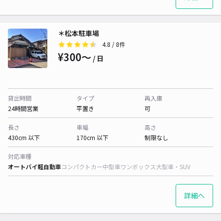
＊松本駐車場
4.8
/ 8件
¥300〜
/ 日
貸出時間
タイプ
再入庫
24時間営業
平置き
可
長さ
車幅
高さ
430cm 以下
170cm 以下
制限なし
対応車種
オートバイ
軽自動車
コンパクトカー
中型車
ワンボックス
大型車・SUV
詳細へ