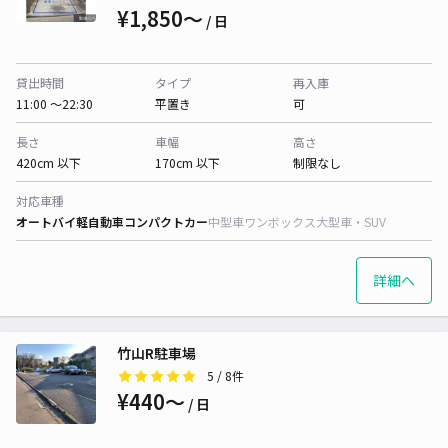
¥1,850〜
/ 日
貸出時間
タイプ
再入庫
11:00 〜22:30
平置き
可
長さ
車幅
高さ
420cm 以下
170cm 以下
制限なし
対応車種
オートバイ
軽自動車
コンパクトカー
中型車
ワンボックス
大型車・SUV
詳細へ
竹山R駐車場
5
/ 8件
¥440〜
/ 日