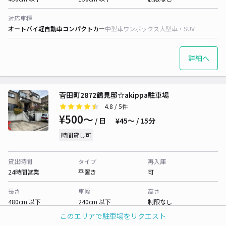
対応車種
オートバイ
軽自動車
コンパクトカー
中型車
ワンボックス
大型車・SUV
詳細へ
菅田町2872鶴見邸☆akippa駐車場
4.8
/ 5件
¥500〜
/ 日
¥45〜 / 15分
時間貸し可
貸出時間
タイプ
再入庫
24時間営業
平置き
可
長さ
車幅
高さ
480cm 以下
240cm 以下
制限なし
このエリアで駐車場をリクエスト
対応車種