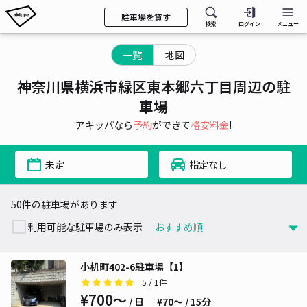
駐車場を貸す
検索
ログイン
メニュー
一覧
地図
神奈川県横浜市緑区東本郷六丁目周辺の駐
車場
アキッパなら
予約
ができて
格安料金
!
未定
指定なし
50件の駐車場があります
利用可能な駐車場のみ表示
小机町402-6駐車場【1】
5
/ 1件
¥700〜
/ 日
¥70〜 / 15分