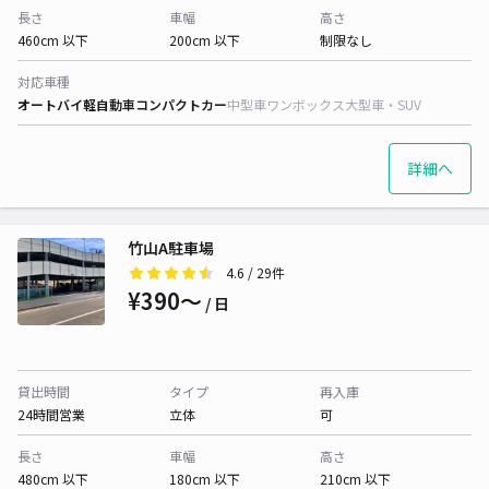
長さ
車幅
高さ
460cm 以下
200cm 以下
制限なし
対応車種
オートバイ
軽自動車
コンパクトカー
中型車
ワンボックス
大型車・SUV
詳細へ
竹山A駐車場
4.6
/ 29件
¥390〜
/ 日
貸出時間
タイプ
再入庫
24時間営業
立体
可
長さ
車幅
高さ
480cm 以下
180cm 以下
210cm 以下