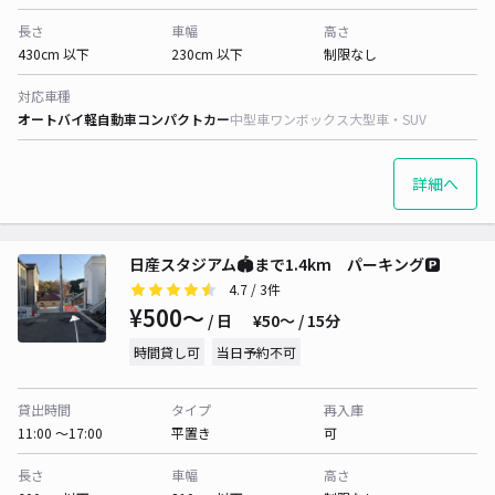
長さ
車幅
高さ
430cm 以下
230cm 以下
制限なし
対応車種
オートバイ
軽自動車
コンパクトカー
中型車
ワンボックス
大型車・SUV
詳細へ
日産スタジアム🏟️まで1.4km パーキング🅿️
4.7
/ 3件
¥500〜
/ 日
¥50〜 / 15分
時間貸し可
当日予約不可
貸出時間
タイプ
再入庫
11:00 〜17:00
平置き
可
長さ
車幅
高さ