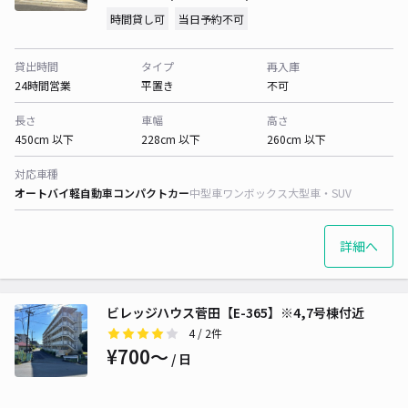
時間貸し可
当日予約不可
貸出時間
タイプ
再入庫
24時間営業
平置き
不可
長さ
車幅
高さ
450cm 以下
228cm 以下
260cm 以下
対応車種
オートバイ
軽自動車
コンパクトカー
中型車
ワンボックス
大型車・SUV
詳細へ
ビレッジハウス菅田【E-365】※4,7号棟付近
4
/ 2件
¥700〜
/ 日