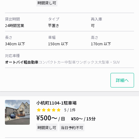
時間貸し可
貸出時間
タイプ
再入庫
24時間営業
平置き
可
長さ
車幅
高さ
340cm 以下
150cm 以下
170cm 以下
対応車種
オートバイ
軽自動車
コンパクトカー
中型車
ワンボックス
大型車・SUV
詳細へ
小机町1104-1駐車場
5
/ 1件
¥500〜
/ 日
¥50〜 / 15分
時間貸し可
当日予約不可