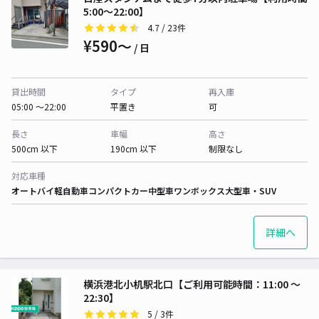
5:00～22:00】
4.7
/ 23件
¥590〜
/ 日
貸出時間
タイプ
再入庫
05:00 〜22:00
平置き
可
長さ
車幅
高さ
500cm 以下
190cm 以下
制限なし
対応車種
オートバイ
軽自動車
コンパクトカー
中型車
ワンボックス
大型車・SUV
詳細へ
横浜港北小机駅北口【ご利用可能時間：11:00 〜
22:30】
5
/ 3件