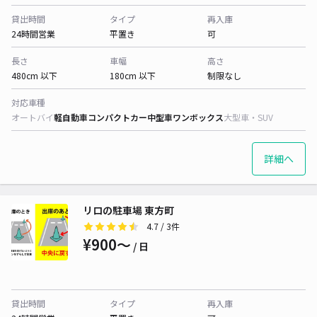
貸出時間
タイプ
再入庫
24時間営業
平置き
可
長さ
車幅
高さ
480cm 以下
180cm 以下
制限なし
対応車種
オートバイ
軽自動車
コンパクトカー
中型車
ワンボックス
大型車・SUV
詳細へ
リロの駐車場 東方町
4.7
/ 3件
¥900〜
/ 日
貸出時間
タイプ
再入庫