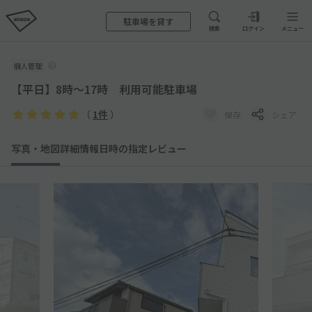
駐車場を貸す
検索
ログイン
メニュー
個人管理
【平日】8時〜17時 利用可能駐車場
（
1件
）
保存
シェア
写真・地図
詳細情報
日時の指定
レビュー