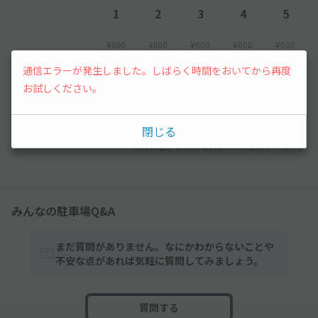
1
2
3
4
5
¥600
¥600
¥600
¥600
¥600
通信エラーが発生しました。しばらく時間をおいてから再度
6
7
8
お試しください。
¥600
¥600
先行予約
閉じる
以降の空き状況は毎日24:00に更新されます。
みんなの駐車場Q&A
まだ質問がありません。なにかわからないことや
不安な点があれば気軽に質問してみましょう。
質問する