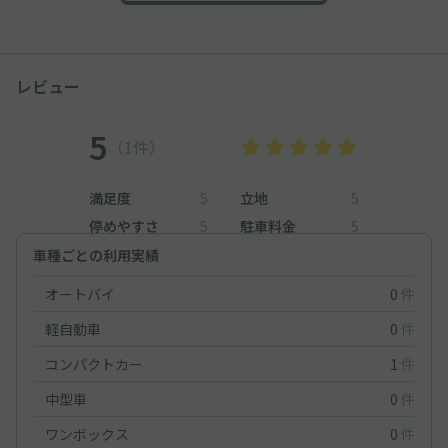
レビュー
5
（1件）
満足度
5
立地
5
停めやすさ
5
駐車料金
5
車種ごとの利用実績
オートバイ
0
件
軽自動車
0
件
コンパクトカー
1
件
中型車
0
件
ワンボックス
0
件