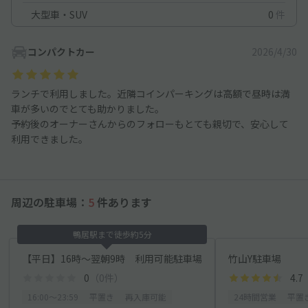
大型車・SUV
0
件
コンパクトカー
2026/4/30
ランチで利用しました。近隣コインパーキングは高額で昼時は満
車が多いのでとても助かりました。
予約後のオーナーさんからのフォローもとても親切で、安心して
利用できました。
周辺の駐車場：
5
件あります
鴨居駅まで徒歩約5分
【平日】16時〜翌朝9時 利用可能駐車場
竹山Y駐車場
0
（0件）
4.7
16:00〜23:59
平置き
再入庫可能
24時間営業
平置