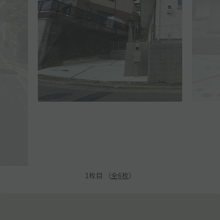
1
枚目 （
全
6
枚
）