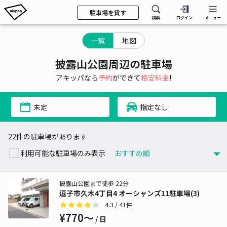
駐車場を貸す
検索
ログイン
メニュー
一覧
地図
披露山公園周辺の駐車場
アキッパなら
予約
ができて
格安料金
!
未定
指定なし
22件の駐車場があります
利用可能な駐車場のみ表示
披露山公園まで徒歩 22分
逗子市久木4丁目4 オーシャンズ11駐車場(3)
4.3
/ 41件
¥770〜
/ 日