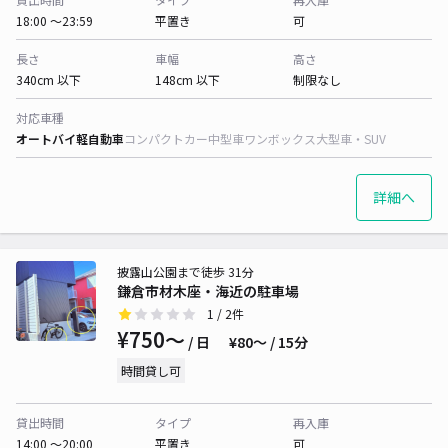
18:00 〜23:59
平置き
可
長さ
車幅
高さ
340cm 以下
148cm 以下
制限なし
対応車種
オートバイ
軽自動車
コンパクトカー
中型車
ワンボックス
大型車・SUV
詳細へ
披露山公園まで徒歩 31分
鎌倉市材木座・海近の駐車場
1
/ 2件
¥750〜
/ 日
¥80〜 / 15分
時間貸し可
貸出時間
タイプ
再入庫
14:00 〜20:00
平置き
可