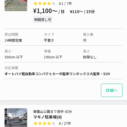
4.1
/ 7件
¥1,100〜
/ 日
¥110〜 / 15分
時間貸し可
貸出時間
タイプ
再入庫
24時間営業
平置き
可
長さ
車幅
高さ
500cm 以下
190cm 以下
制限なし
対応車種
オートバイ
軽自動車
コンパクトカー
中型車
ワンボックス
大型車・SUV
詳細へ
披露山公園まで徒歩 42分
マキノ駐車場(8)
4
/ 27件