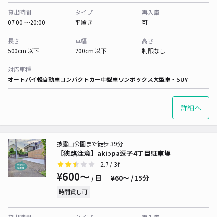
貸出時間
タイプ
再入庫
07:00 〜20:00
平置き
可
長さ
車幅
高さ
500cm 以下
200cm 以下
制限なし
対応車種
オートバイ
軽自動車
コンパクトカー
中型車
ワンボックス
大型車・SUV
詳細へ
披露山公園まで徒歩 39分
【狭路注意】akippa逗子4丁目駐車場
2.7
/ 3件
¥600〜
/ 日
¥60〜 / 15分
時間貸し可
貸出時間
タイプ
再入庫