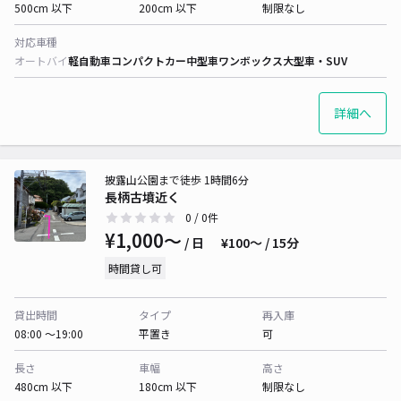
500cm 以下
200cm 以下
制限なし
対応車種
オートバイ
軽自動車
コンパクトカー
中型車
ワンボックス
大型車・SUV
詳細へ
披露山公園まで徒歩 1時間6分
長柄古墳近く
0
/ 0件
¥1,000〜
/ 日
¥100〜 / 15分
時間貸し可
貸出時間
タイプ
再入庫
08:00 〜19:00
平置き
可
長さ
車幅
高さ
480cm 以下
180cm 以下
制限なし