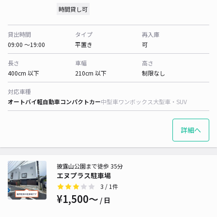
時間貸し可
貸出時間
タイプ
再入庫
09:00 〜19:00
平置き
可
長さ
車幅
高さ
400cm 以下
210cm 以下
制限なし
対応車種
オートバイ
軽自動車
コンパクトカー
中型車
ワンボックス
大型車・SUV
詳細へ
披露山公園まで徒歩 35分
エヌプラス駐車場
3
/ 1件
¥1,500〜
/ 日