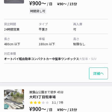
¥900〜
/ 日
¥90〜 / 15分
時間貸し可
貸出時間
タイプ
再入庫
24時間営業
平置き
可
長さ
車幅
高さ
480cm 以下
180cm 以下
制限なし
対応車種
オートバイ
軽自動車
コンパクトカー
中型車
ワンボックス
大型車・SUV
詳細へ
披露山公園まで徒歩 45分
大町3丁目駐車場
3.1
/ 7件
¥900〜
/ 日
¥90〜 / 15分