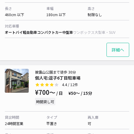
長さ
車幅
高さ
460cm 以下
180cm 以下
制限なし
対応車種
オートバイ
軽自動車
コンパクトカー
中型車
ワンボックス
大型車・SUV
詳細へ
披露山公園まで徒歩 30分
個人宅:逗子6丁目駐車場
4.4
/ 12件
¥700〜
/ 日
¥50〜 / 15分
時間貸し可
貸出時間
タイプ
再入庫
24時間営業
平置き
可