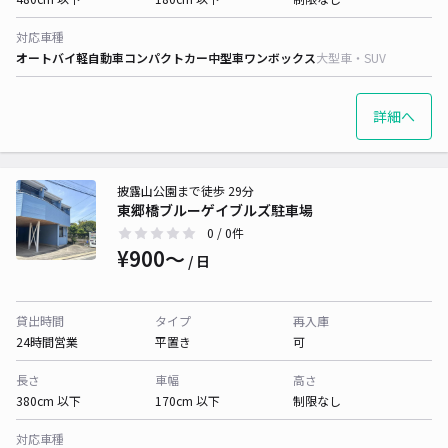
対応車種
オートバイ
軽自動車
コンパクトカー
中型車
ワンボックス
大型車・SUV
詳細へ
披露山公園まで徒歩 29分
東郷橋ブルーゲイブルズ駐車場
0
/ 0件
¥900〜
/ 日
貸出時間
タイプ
再入庫
24時間営業
平置き
可
長さ
車幅
高さ
380cm 以下
170cm 以下
制限なし
対応車種