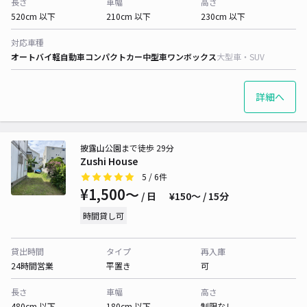
長さ
車幅
高さ
520cm 以下
210cm 以下
230cm 以下
対応車種
オートバイ
軽自動車
コンパクトカー
中型車
ワンボックス
大型車・SUV
詳細へ
披露山公園まで徒歩 29分
Zushi House
5
/ 6件
¥1,500〜
/ 日
¥150〜 / 15分
時間貸し可
貸出時間
タイプ
再入庫
24時間営業
平置き
可
長さ
車幅
高さ
480cm 以下
180cm 以下
制限なし