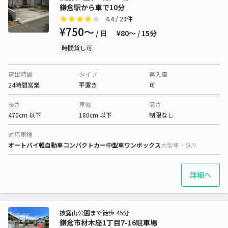
鎌倉駅から車で10分
4.4
/ 29件
¥750〜
/ 日
¥80〜 / 15分
時間貸し可
貸出時間
タイプ
再入庫
24時間営業
平置き
可
長さ
車幅
高さ
470cm 以下
180cm 以下
制限なし
対応車種
オートバイ
軽自動車
コンパクトカー
中型車
ワンボックス
大型車・SUV
詳細へ
披露山公園まで徒歩 45分
鎌倉市材木座1丁目7-16駐車場