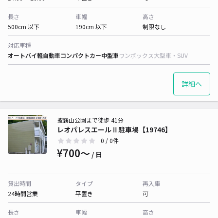
長さ
車幅
高さ
500cm 以下
190cm 以下
制限なし
対応車種
オートバイ
軽自動車
コンパクトカー
中型車
ワンボックス
大型車・SUV
詳細へ
披露山公園まで徒歩 41分
レオパレスエールⅡ駐車場【19746】
0
/ 0件
¥700〜
/ 日
貸出時間
タイプ
再入庫
24時間営業
平置き
可
長さ
車幅
高さ