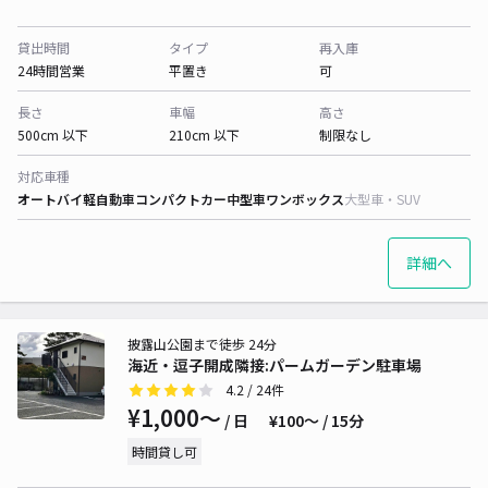
貸出時間
タイプ
再入庫
24時間営業
平置き
可
長さ
車幅
高さ
500cm 以下
210cm 以下
制限なし
対応車種
オートバイ
軽自動車
コンパクトカー
中型車
ワンボックス
大型車・SUV
詳細へ
披露山公園まで徒歩 24分
海近・逗子開成隣接:パームガーデン駐車場
4.2
/ 24件
¥1,000〜
/ 日
¥100〜 / 15分
時間貸し可