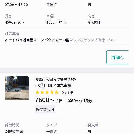
07:00 〜19:00
平置き
可
長さ
車幅
高さ
460cm 以下
180cm 以下
制限なし
対応車種
オートバイ
軽自動車
コンパクトカー
中型車
ワンボックス
大型車・SUV
詳細へ
披露山公園まで徒歩 27分
小坪1-19-40駐車場
5
/ 3件
¥600〜
/ 日
¥60〜 / 15分
時間貸し可
貸出時間
タイプ
再入庫
24時間営業
平置き
可