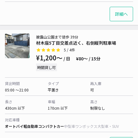
詳細へ
披露山公園まで徒歩 39分
材木座5丁目交差点近く、右側縦列駐車場
5
/ 4件
¥1,200〜
/ 日
¥80〜 / 15分
時間貸し可
貸出時間
タイプ
再入庫
05:00 〜21:00
平置き
可
長さ
車幅
高さ
430cm 以下
170cm 以下
制限なし
対応車種
オートバイ
軽自動車
コンパクトカー
中型車
ワンボックス
大型車・SUV