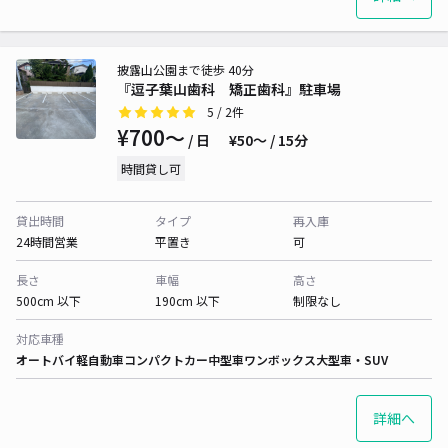
披露山公園まで徒歩 40分
『逗子葉山歯科 矯正歯科』駐車場
5
/ 2件
¥700〜
/ 日
¥50〜 / 15分
時間貸し可
貸出時間
タイプ
再入庫
24時間営業
平置き
可
長さ
車幅
高さ
500cm 以下
190cm 以下
制限なし
対応車種
オートバイ
軽自動車
コンパクトカー
中型車
ワンボックス
大型車・SUV
詳細へ