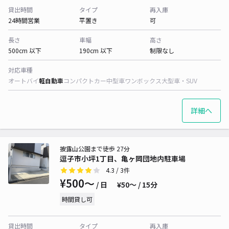
貸出時間
タイプ
再入庫
24時間営業
平置き
可
長さ
車幅
高さ
500cm 以下
190cm 以下
制限なし
対応車種
オートバイ
軽自動車
コンパクトカー
中型車
ワンボックス
大型車・SUV
詳細へ
披露山公園まで徒歩 27分
逗子市小坪1丁目、亀ヶ岡団地内駐車場
4.3
/ 3件
¥500〜
/ 日
¥50〜 / 15分
時間貸し可
貸出時間
タイプ
再入庫