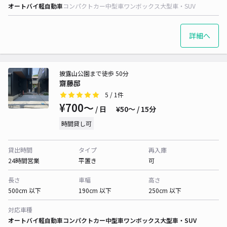
オートバイ
軽自動車
コンパクトカー
中型車
ワンボックス
大型車・SUV
詳細へ
披露山公園まで徒歩 50分
齋藤邸
5
/ 1件
¥700〜
/ 日
¥50〜 / 15分
時間貸し可
貸出時間
タイプ
再入庫
24時間営業
平置き
可
長さ
車幅
高さ
500cm 以下
190cm 以下
250cm 以下
対応車種
オートバイ
軽自動車
コンパクトカー
中型車
ワンボックス
大型車・SUV