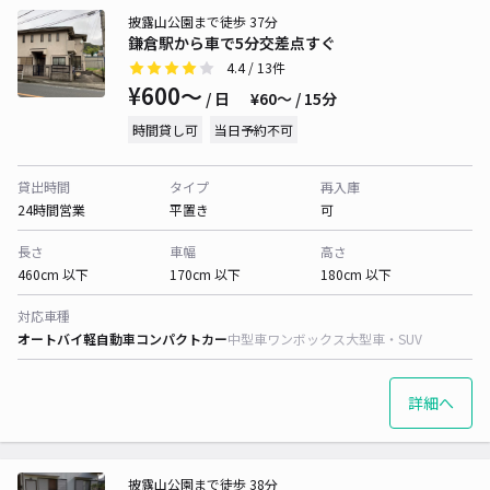
披露山公園まで徒歩 37分
鎌倉駅から車で5分交差点すぐ
4.4
/ 13件
¥600〜
/ 日
¥60〜 / 15分
時間貸し可
当日予約不可
貸出時間
タイプ
再入庫
24時間営業
平置き
可
長さ
車幅
高さ
460cm 以下
170cm 以下
180cm 以下
対応車種
オートバイ
軽自動車
コンパクトカー
中型車
ワンボックス
大型車・SUV
詳細へ
披露山公園まで徒歩 38分