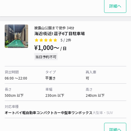
詳細へ
披露山公園まで徒歩 34分
海近!街近! 逗子6丁目駐車場
5
/ 2件
¥1,000〜
/ 日
当日予約不可
貸出時間
タイプ
再入庫
06:00 〜22:00
平置き
可
長さ
車幅
高さ
500cm 以下
230cm 以下
240cm 以下
対応車種
オートバイ
軽自動車
コンパクトカー
中型車
ワンボックス
大型車・SUV
詳細へ