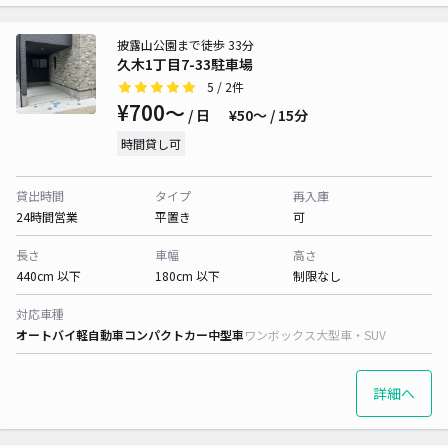
披露山公園まで徒歩 33分
久木1丁目7-33駐車場
5
/ 2件
¥700〜
/ 日
¥50〜 / 15分
時間貸し可
貸出時間
タイプ
再入庫
24時間営業
平置き
可
長さ
車幅
高さ
440cm 以下
180cm 以下
制限なし
対応車種
オートバイ
軽自動車
コンパクトカー
中型車
ワンボックス
大型車・SUV
詳細へ