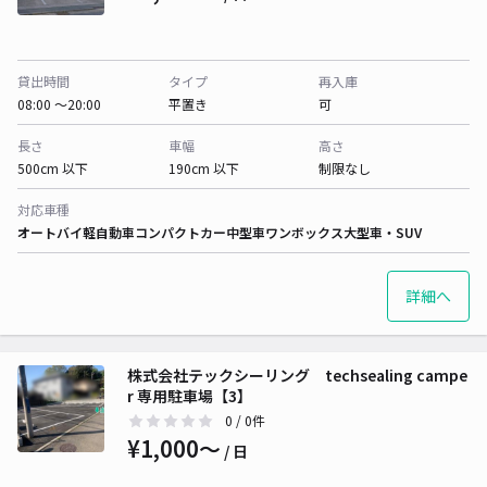
貸出時間
タイプ
再入庫
08:00 〜20:00
平置き
可
長さ
車幅
高さ
500cm 以下
190cm 以下
制限なし
対応車種
オートバイ
軽自動車
コンパクトカー
中型車
ワンボックス
大型車・SUV
詳細へ
株式会社テックシーリング techsealing campe
r 専用駐車場【3】
0
/ 0件
¥1,000〜
/ 日