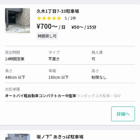
久木1丁目7-33駐車場
5
/ 2件
¥700〜
/ 日
¥50〜 / 15分
時間貸し可
貸出時間
タイプ
再入庫
24時間営業
平置き
可
長さ
車幅
高さ
440cm 以下
180cm 以下
制限なし
対応車種
オートバイ
軽自動車
コンパクトカー
中型車
ワンボックス
大型車・SUV
詳細へ
坂ノ下" あきっぱ駐車場