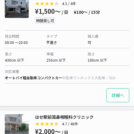
4.3
/ 4件
¥1,500〜
/ 日
¥100〜 / 15分
時間貸し可
貸出時間
タイプ
再入庫
08:00 〜20:00
平置き
可
長さ
車幅
高さ
430cm 以下
250cm 以下
180cm 以下
対応車種
オートバイ
軽自動車
コンパクトカー
中型車
ワンボックス
大型車・SUV
詳細へ
はせ駅前耳鼻咽喉科クリニック
4.7
/ 46件
¥2,000〜
/ 日