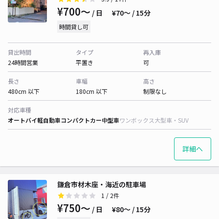
¥700〜
/ 日
¥70〜 / 15分
時間貸し可
貸出時間
タイプ
再入庫
24時間営業
平置き
可
長さ
車幅
高さ
480cm 以下
180cm 以下
制限なし
対応車種
オートバイ
軽自動車
コンパクトカー
中型車
ワンボックス
大型車・SUV
詳細へ
鎌倉市材木座・海近の駐車場
1
/ 2件
¥750〜
/ 日
¥80〜 / 15分