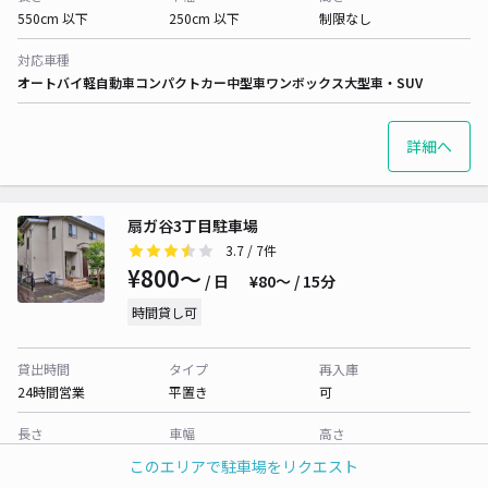
550cm 以下
250cm 以下
制限なし
対応車種
オートバイ
軽自動車
コンパクトカー
中型車
ワンボックス
大型車・SUV
詳細へ
扇ガ谷3丁目駐車場
3.7
/ 7件
¥800〜
/ 日
¥80〜 / 15分
時間貸し可
貸出時間
タイプ
再入庫
24時間営業
平置き
可
長さ
車幅
高さ
480cm 以下
180cm 以下
制限なし
このエリアで駐車場をリクエスト