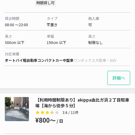
時間貸し可
貸出時間
タイプ
再入庫
08:00 〜23:00
平置き
可
長さ
車幅
高さ
500cm 以下
190cm 以下
制限なし
対応車種
オートバイ
軽自動車
コンパクトカー
中型車
ワンボックス
大型車・SUV
詳細へ
【利用時間制限あり】akippa由比ガ浜２丁目駐車
場【海から徒歩５分】
3.6
/ 11件
¥800〜
/ 日