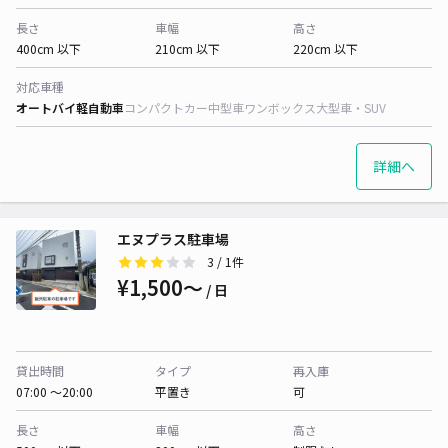
長さ
車幅
高さ
400cm 以下
210cm 以下
220cm 以下
対応車種
オートバイ
軽自動車
コンパクトカー
中型車
ワンボックス
大型車・SUV
詳細へ
エヌプラス駐車場
3
/ 1件
¥1,500〜
/ 日
貸出時間
タイプ
再入庫
07:00 〜20:00
平置き
可
長さ
車幅
高さ