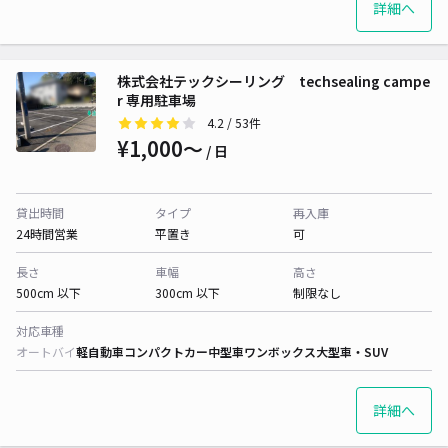
詳細へ
株式会社テックシーリング techsealing campe
r 専用駐車場
4.2
/ 53件
¥1,000〜
/ 日
貸出時間
タイプ
再入庫
24時間営業
平置き
可
長さ
車幅
高さ
500cm 以下
300cm 以下
制限なし
対応車種
オートバイ
軽自動車
コンパクトカー
中型車
ワンボックス
大型車・SUV
詳細へ