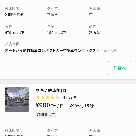
貸出時間
タイプ
再入庫
24時間営業
平置き
可
長さ
車幅
高さ
470cm 以下
180cm 以下
制限なし
対応車種
オートバイ
軽自動車
コンパクトカー
中型車
ワンボックス
大型車・SUV
詳細へ
マキノ駐車場(8)
4
/ 27件
¥900〜
/ 日
¥90〜 / 15分
時間貸し可
貸出時間
タイプ
再入庫