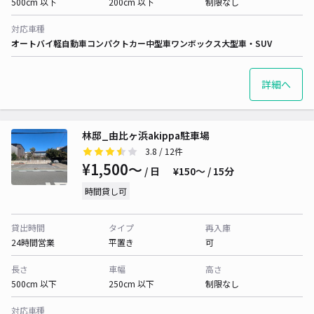
500cm 以下
200cm 以下
制限なし
対応車種
オートバイ
軽自動車
コンパクトカー
中型車
ワンボックス
大型車・SUV
詳細へ
林邸_由比ヶ浜akippa駐車場
3.8
/ 12件
¥1,500〜
/ 日
¥150〜 / 15分
時間貸し可
貸出時間
タイプ
再入庫
24時間営業
平置き
可
長さ
車幅
高さ
500cm 以下
250cm 以下
制限なし
対応車種