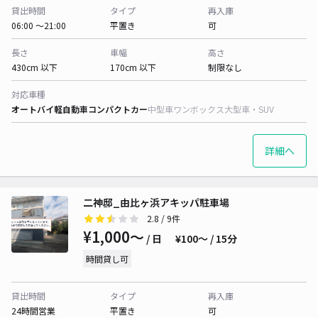
貸出時間
タイプ
再入庫
06:00 〜21:00
平置き
可
長さ
車幅
高さ
430cm 以下
170cm 以下
制限なし
対応車種
オートバイ
軽自動車
コンパクトカー
中型車
ワンボックス
大型車・SUV
詳細へ
二神邸_由比ヶ浜アキッパ駐車場
2.8
/ 9件
¥1,000〜
/ 日
¥100〜 / 15分
時間貸し可
貸出時間
タイプ
再入庫
24時間営業
平置き
可