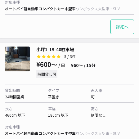
対応車種
オートバイ
軽自動車
コンパクトカー
中型車
ワンボックス
大型車・SUV
詳細へ
小坪1-19-40駐車場
5
/ 3件
¥600〜
/ 日
¥60〜 / 15分
時間貸し可
貸出時間
タイプ
再入庫
24時間営業
平置き
可
長さ
車幅
高さ
460cm 以下
180cm 以下
制限なし
対応車種
オートバイ
軽自動車
コンパクトカー
中型車
ワンボックス
大型車・SUV