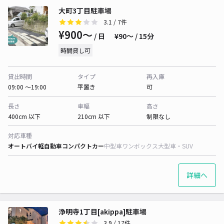
大町3丁目駐車場
3.1
/ 7件
¥900〜
/ 日
¥90〜 / 15分
時間貸し可
貸出時間
タイプ
再入庫
09:00 〜19:00
平置き
可
長さ
車幅
高さ
400cm 以下
210cm 以下
制限なし
対応車種
オートバイ
軽自動車
コンパクトカー
中型車
ワンボックス
大型車・SUV
詳細へ
浄明寺1丁目[akippa]駐車場
3.9
/ 17件