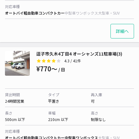
対応車種
オートバイ
軽自動車
コンパクトカー
中型車
ワンボックス
大型車・SUV
詳細へ
逗子市久木4丁目4 オーシャンズ11駐車場(3)
4.3
/ 41件
¥770〜
/ 日
貸出時間
タイプ
再入庫
24時間営業
平置き
可
長さ
車幅
高さ
500cm 以下
210cm 以下
制限なし
対応車種
オートバイ
軽自動車
コンパクトカー
中型車
ワンボックス
大型車・SUV