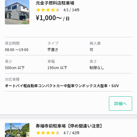
元金子燃料店駐車場
4.5
/ 34件
¥1,000〜
/ 日
貸出時間
タイプ
再入庫
08:00 〜19:00
平置き
可
長さ
車幅
高さ
500cm 以下
190cm 以下
制限なし
対応車種
オートバイ
軽自動車
コンパクトカー
中型車
ワンボックス
大型車・SUV
詳細へ
寿福寺前駐車場【停め間違い注意】
4.7
/ 42件