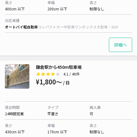
長さ
車幅
高さ
400cm 以下
200cm 以下
制限なし
対応車種
オートバイ
軽自動車
コンパクトカー
中型車
ワンボックス
大型車・SUV
詳細へ
鎌倉駅から450m駐車場
4.1
/ 46件
¥1,800〜
/ 日
貸出時間
タイプ
再入庫
24時間営業
平置き
可
長さ
車幅
高さ
430cm 以下
170cm 以下
制限なし