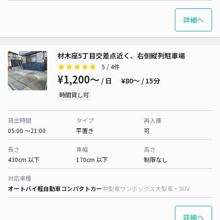
詳細へ
材木座5丁目交差点近く、右側縦列駐車場
5
/ 4件
¥1,200〜
/ 日
¥80〜 / 15分
時間貸し可
貸出時間
タイプ
再入庫
05:00 〜21:00
平置き
可
長さ
車幅
高さ
430cm 以下
170cm 以下
制限なし
対応車種
オートバイ
軽自動車
コンパクトカー
中型車
ワンボックス
大型車・SUV
詳細へ