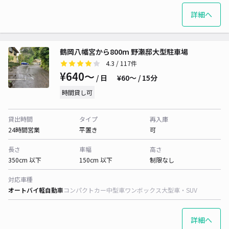
詳細へ
鶴岡八幡宮から800m 野瀬邸大型駐車場
4.3
/ 117件
¥640〜
/ 日
¥60〜 / 15分
時間貸し可
貸出時間
タイプ
再入庫
24時間営業
平置き
可
長さ
車幅
高さ
350cm 以下
150cm 以下
制限なし
対応車種
オートバイ
軽自動車
コンパクトカー
中型車
ワンボックス
大型車・SUV
詳細へ