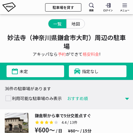
駐車場を貸す
検索
ログイン
メニュー
一覧
地図
妙法寺（神奈川県鎌倉市大町）周辺の駐車
場
アキッパなら
予約
ができて
格安料金
!
未定
指定なし
36件の駐車場があります
利用可能な駐車場のみ表示
鎌倉駅から車で5分交差点すぐ
4.4
/ 13件
¥600〜
/ 日
¥60〜 / 15分