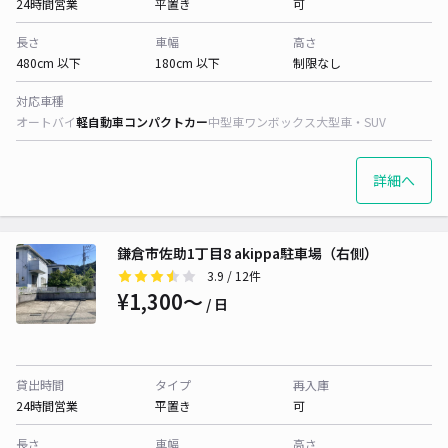
24時間営業
平置き
可
長さ
車幅
高さ
480cm 以下
180cm 以下
制限なし
対応車種
オートバイ
軽自動車
コンパクトカー
中型車
ワンボックス
大型車・SUV
詳細へ
鎌倉市佐助1丁目8 akippa駐車場（右側）
3.9
/ 12件
¥1,300〜
/ 日
貸出時間
タイプ
再入庫
24時間営業
平置き
可
長さ
車幅
高さ