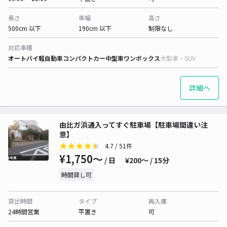
長さ
車幅
高さ
500cm 以下
190cm 以下
制限なし
対応車種
オートバイ
軽自動車
コンパクトカー
中型車
ワンボックス
大型車・SUV
詳細へ
由比ガ浜通入ってすぐ駐車場【駐車場間違い注
意】
4.7
/ 51件
¥1,750〜
/ 日
¥200〜 / 15分
時間貸し可
貸出時間
タイプ
再入庫
24時間営業
平置き
可