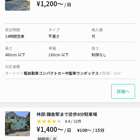
¥1,200〜
/ 日
貸出時間
タイプ
再入庫
24時間営業
平置き
可
長さ
車幅
高さ
480cm 以下
180cm 以下
制限なし
対応車種
オートバイ
軽自動車
コンパクトカー
中型車
ワンボックス
大型車・SUV
詳細へ
林邸:鎌倉駅まで徒歩8分駐車場
4.4
/ 32件
¥1,400〜
/ 日
¥100〜 / 15分
時間貸し可