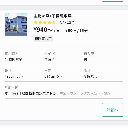
由比ヶ浜1丁目駐車場
4.7
/ 12件
¥940〜
/ 日
¥90〜 / 15分
時間貸し可
貸出時間
タイプ
再入庫
24時間営業
平置き
可
長さ
車幅
高さ
430cm 以下
180cm 以下
制限なし
対応車種
オートバイ
軽自動車
コンパクトカー
中型車
ワンボックス
大型車・SUV
詳細へ