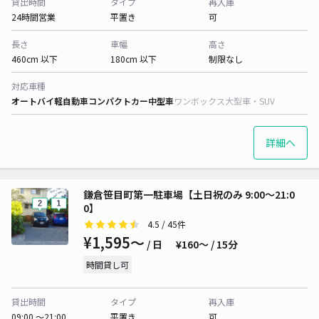
貸出時間
タイプ
再入庫
24時間営業
平置き
可
長さ
車幅
高さ
460cm 以下
180cm 以下
制限なし
対応車種
オートバイ
軽自動車
コンパクトカー
中型車
ワンボックス
大型車・SUV
詳細へ
鎌倉笹目町第一駐車場【土日祝のみ 9:00～21:0
0】
4.5
/ 45件
¥1,595〜
/ 日
¥160〜 / 15分
時間貸し可
貸出時間
タイプ
再入庫
09:00 〜21:00
平置き
可