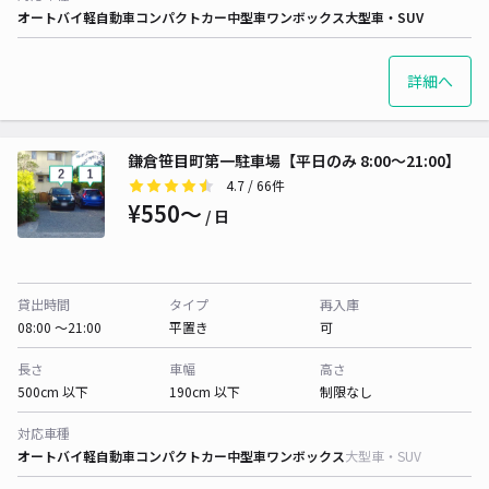
オートバイ
軽自動車
コンパクトカー
中型車
ワンボックス
大型車・SUV
詳細へ
鎌倉笹目町第一駐車場【平日のみ 8:00～21:00】
4.7
/ 66件
¥550〜
/ 日
貸出時間
タイプ
再入庫
08:00 〜21:00
平置き
可
長さ
車幅
高さ
500cm 以下
190cm 以下
制限なし
対応車種
オートバイ
軽自動車
コンパクトカー
中型車
ワンボックス
大型車・SUV