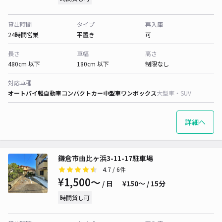
貸出時間
タイプ
再入庫
24時間営業
平置き
可
長さ
車幅
高さ
480cm 以下
180cm 以下
制限なし
対応車種
オートバイ
軽自動車
コンパクトカー
中型車
ワンボックス
大型車・SUV
詳細へ
鎌倉市由比ヶ浜3-11-17駐車場
4.7
/ 6件
¥1,500〜
/ 日
¥150〜 / 15分
時間貸し可