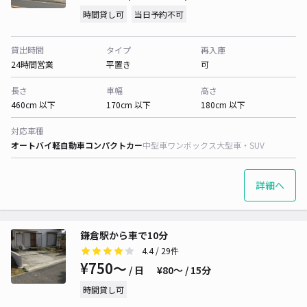
時間貸し可
当日予約不可
貸出時間
タイプ
再入庫
24時間営業
平置き
可
長さ
車幅
高さ
460cm 以下
170cm 以下
180cm 以下
対応車種
オートバイ
軽自動車
コンパクトカー
中型車
ワンボックス
大型車・SUV
詳細へ
鎌倉駅から車で10分
4.4
/ 29件
¥750〜
/ 日
¥80〜 / 15分
時間貸し可