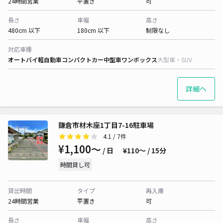
24時間営業
平置き
可
長さ
車幅
高さ
480cm 以下
180cm 以下
制限なし
対応車種
オートバイ
軽自動車
コンパクトカー
中型車
ワンボックス
大型車・SUV
詳細へ
鎌倉市材木座1丁目7-16駐車場
4.1
/ 7件
¥1,100〜
/ 日
¥110〜 / 15分
時間貸し可
貸出時間
タイプ
再入庫
24時間営業
平置き
可
長さ
車幅
高さ