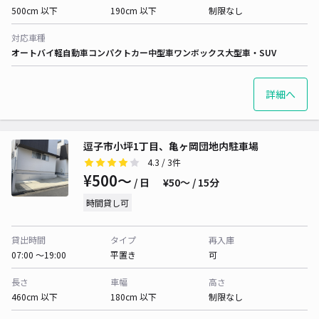
500cm 以下
190cm 以下
制限なし
対応車種
オートバイ
軽自動車
コンパクトカー
中型車
ワンボックス
大型車・SUV
詳細へ
逗子市小坪1丁目、亀ヶ岡団地内駐車場
4.3
/ 3件
¥500〜
/ 日
¥50〜 / 15分
時間貸し可
貸出時間
タイプ
再入庫
07:00 〜19:00
平置き
可
長さ
車幅
高さ
460cm 以下
180cm 以下
制限なし