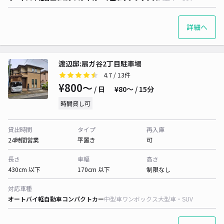
詳細へ
渡辺邸:扇ガ谷2丁目駐車場
4.7
/ 13件
¥800〜
/ 日
¥80〜 / 15分
時間貸し可
貸出時間
タイプ
再入庫
24時間営業
平置き
可
長さ
車幅
高さ
430cm 以下
170cm 以下
制限なし
対応車種
オートバイ
軽自動車
コンパクトカー
中型車
ワンボックス
大型車・SUV