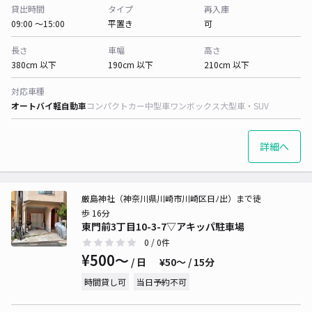
貸出時間
タイプ
再入庫
09:00 〜15:00
平置き
可
長さ
車幅
高さ
380cm 以下
190cm 以下
210cm 以下
対応車種
オートバイ
軽自動車
コンパクトカー
中型車
ワンボックス
大型車・SUV
詳細へ
厳島神社（神奈川県川崎市川崎区日ﾉ出）まで徒
歩 16分
東門前3丁目10-3-7▽アキッパ駐車場
0
/ 0件
¥500〜
/ 日
¥50〜 / 15分
時間貸し可
当日予約不可