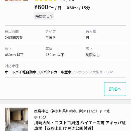
¥600〜
/ 日
¥60〜 / 15分
時間貸し可
貸出時間
タイプ
再入庫
24時間営業
平置き
可
長さ
車幅
高さ
460cm 以下
250cm 以下
制限なし
対応車種
オートバイ
軽自動車
コンパクトカー
中型車
ワンボックス
大型車・SUV
詳細へ
厳島神社（神奈川県川崎市川崎区日ﾉ出）まで徒
歩 15分
川崎大師・コストコ周辺 ハイエース可 アキッパ駐
車場【四谷上町けやき公園付近】