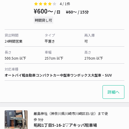
4
/ 1件
¥600〜
/ 日
¥60〜 / 15分
時間貸し可
貸出時間
タイプ
再入庫
24時間営業
平置き
可
長さ
車幅
高さ
500.5cm 以下
257cm 以下
270cm 以下
対応車種
オートバイ
軽自動車
コンパクトカー
中型車
ワンボックス
大型車・SUV
詳細へ
厳島神社（神奈川県川崎市川崎区日ﾉ出）まで徒
歩 9分
昭和1丁目5-16-2▽アキッパ駐車場