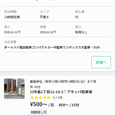
貸出時間
タイプ
再入庫
24時間営業
平置き
可
長さ
車幅
高さ
500cm 以下
190cm 以下
制限なし
対応車種
オートバイ
軽自動車
コンパクトカー
中型車
ワンボックス
大型車・SUV
詳細へ
厳島神社（神奈川県川崎市川崎区日ﾉ出）まで徒
歩 26分
川中島1丁目12-10-1▽アキッパ駐車場
5
/ 1件
¥500〜
/ 日
¥50〜 / 15分
時間貸し可