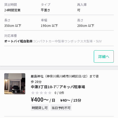
貸出時間
タイプ
再入庫
24時間営業
平置き
可
長さ
車幅
高さ
350cm 以下
190cm 以下
200cm 以下
対応車種
オートバイ
軽自動車
コンパクトカー
中型車
ワンボックス
大型車・SUV
詳細へ
厳島神社（神奈川県川崎市川崎区日ﾉ出）まで徒
歩 28分
中瀬3丁目10-7▽アキッパ駐車場
0
/ 0件
¥400〜
/ 日
¥40〜 / 15分
時間貸し可
当日予約不可