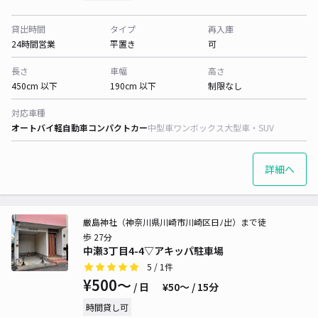
貸出時間
タイプ
再入庫
24時間営業
平置き
可
長さ
車幅
高さ
450cm 以下
190cm 以下
制限なし
対応車種
オートバイ
軽自動車
コンパクトカー
中型車
ワンボックス
大型車・SUV
詳細へ
厳島神社（神奈川県川崎市川崎区日ﾉ出）まで徒
歩 27分
中瀬3丁目4-4▽アキッパ駐車場
5
/ 1件
¥500〜
/ 日
¥50〜 / 15分
時間貸し可