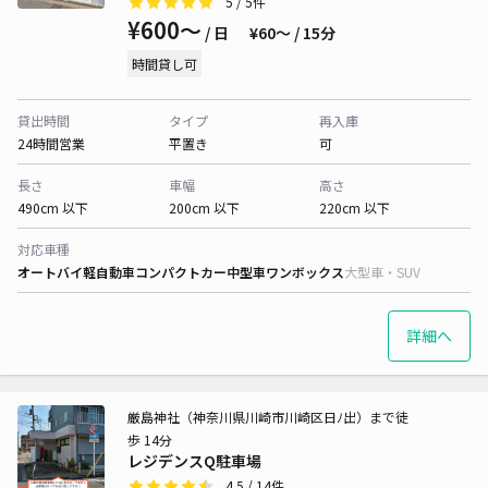
5
/ 5件
¥600〜
/ 日
¥60〜 / 15分
時間貸し可
貸出時間
タイプ
再入庫
24時間営業
平置き
可
長さ
車幅
高さ
490cm 以下
200cm 以下
220cm 以下
対応車種
オートバイ
軽自動車
コンパクトカー
中型車
ワンボックス
大型車・SUV
詳細へ
厳島神社（神奈川県川崎市川崎区日ﾉ出）まで徒
歩 14分
レジデンスQ駐車場
4.5
/ 14件