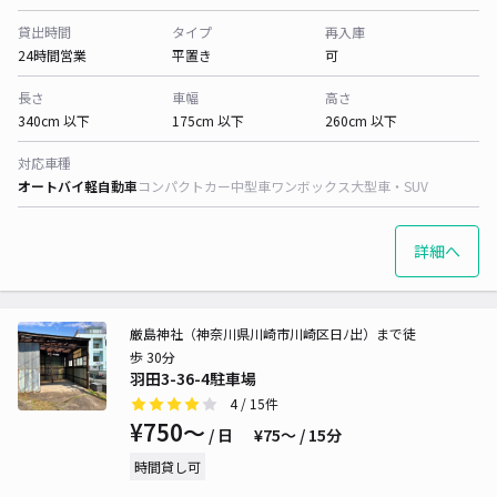
貸出時間
タイプ
再入庫
24時間営業
平置き
可
長さ
車幅
高さ
340cm 以下
175cm 以下
260cm 以下
対応車種
オートバイ
軽自動車
コンパクトカー
中型車
ワンボックス
大型車・SUV
詳細へ
厳島神社（神奈川県川崎市川崎区日ﾉ出）まで徒
歩 30分
羽田3-36-4駐車場
4
/ 15件
¥750〜
/ 日
¥75〜 / 15分
時間貸し可