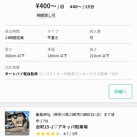
¥400〜
/ 日
¥40〜 / 15分
時間貸し可
貸出時間
タイプ
再入庫
24時間営業
平置き
可
長さ
車幅
高さ
360cm 以下
180cm 以下
210cm 以下
対応車種
オートバイ
軽自動車
コンパクトカー
中型車
ワンボックス
大型車・SUV
詳細へ
厳島神社（神奈川県川崎市川崎区日ﾉ出）まで徒
歩 17分
台町15-1▽アキッパ駐車場
4.7
/ 3件