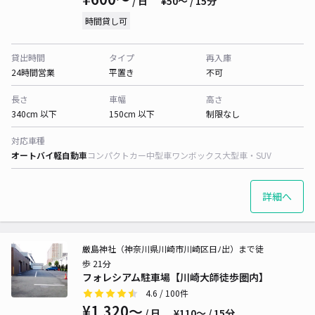
/ 日
¥50〜 / 15分
時間貸し可
貸出時間
タイプ
再入庫
24時間営業
平置き
不可
長さ
車幅
高さ
340cm 以下
150cm 以下
制限なし
対応車種
オートバイ
軽自動車
コンパクトカー
中型車
ワンボックス
大型車・SUV
詳細へ
厳島神社（神奈川県川崎市川崎区日ﾉ出）まで徒
歩 21分
フォレシアム駐車場【川崎大師徒歩圏内】
4.6
/ 100件
¥1,320〜
/ 日
¥110〜 / 15分