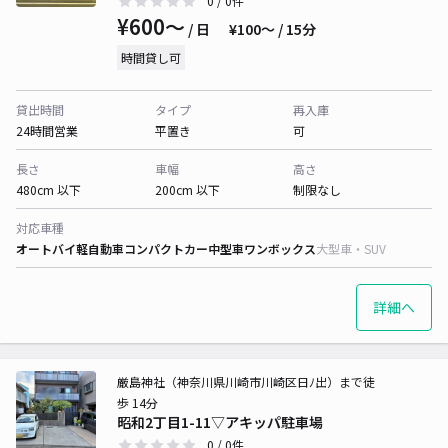
0
/ 0件
¥600〜
/ 日
¥100〜 / 15分
時間貸し可
貸出時間
タイプ
再入庫
24時間営業
平置き
可
長さ
車幅
高さ
480cm 以下
200cm 以下
制限なし
対応車種
オートバイ
軽自動車
コンパクトカー
中型車
ワンボックス
大型車・SUV
詳細へ
厳島神社（神奈川県川崎市川崎区日ﾉ出）まで徒
歩 14分
昭和2丁目1-11▽アキッパ駐車場
0
/ 0件