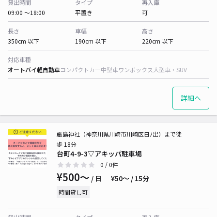
貸出時間
タイプ
再入庫
09:00 〜18:00
平置き
可
長さ
車幅
高さ
350cm 以下
190cm 以下
220cm 以下
対応車種
オートバイ
軽自動車
コンパクトカー
中型車
ワンボックス
大型車・SUV
詳細へ
厳島神社（神奈川県川崎市川崎区日ﾉ出）まで徒
歩 18分
台町4-9-3▽アキッパ駐車場
0
/ 0件
¥500〜
/ 日
¥50〜 / 15分
時間貸し可