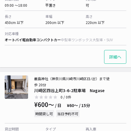
09:00 〜18:00
平置き
可
長さ
車幅
高さ
450cm 以下
200cm 以下
220cm 以下
対応車種
オートバイ
軽自動車
コンパクトカー
中型車
ワンボックス
大型車・SUV
詳細へ
厳島神社（神奈川県川崎市川崎区日ﾉ出）まで徒
歩 20分
川崎区四谷上町3-6-2駐車場 Nagase
0
/ 0件
¥600〜
/ 日
¥60〜 / 15分
時間貸し可
当日予約不可
貸出時間
タイプ
再入庫