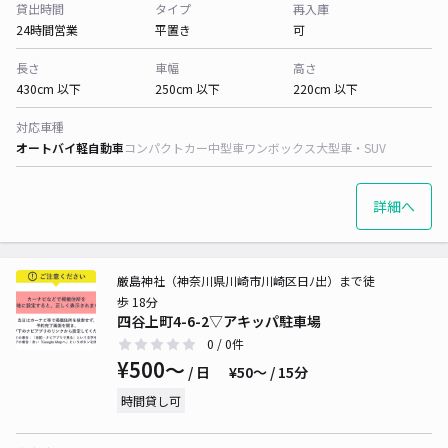
貸出時間
タイプ
再入庫
24時間営業
平置き
可
長さ
車幅
高さ
430cm 以下
250cm 以下
220cm 以下
対応車種
オートバイ
軽自動車
コンパクトカー
中型車
ワンボックス
大型車・SUV
詳細へ
厳島神社（神奈川県川崎市川崎区日ﾉ出）まで徒
歩 18分
四谷上町4-6-2▽アキッパ駐車場
0
/ 0件
¥500〜
/ 日
¥50〜 / 15分
時間貸し可