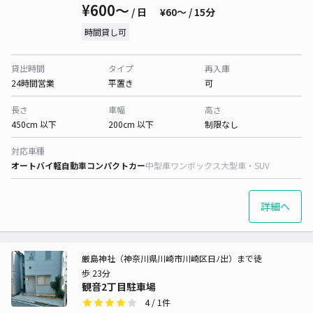
¥600〜
/ 日
¥60〜 / 15分
時間貸し可
貸出時間
タイプ
再入庫
24時間営業
平置き
可
長さ
車幅
高さ
450cm 以下
200cm 以下
制限なし
対応車種
オートバイ
軽自動車
コンパクトカー
中型車
ワンボックス
大型車・SUV
詳細へ
厳島神社（神奈川県川崎市川崎区日ﾉ出）まで徒
歩 23分
観音2丁目駐車場
4
/ 1件