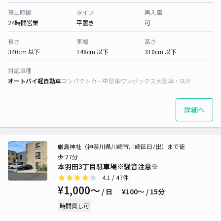
貸出時間
タイプ
再入庫
24時間営業
平置き
可
長さ
車幅
高さ
340cm 以下
148cm 以下
310cm 以下
対応車種
オートバイ
軽自動車
コンパクトカー
中型車
ワンボックス
大型車・SUV
詳細へ
厳島神社（神奈川県川崎市川崎区日ﾉ出）まで徒
歩 27分
本羽田3丁目駐車場※騒音注意※
4.1
/ 47件
¥1,000〜
/ 日
¥100〜 / 15分
時間貸し可