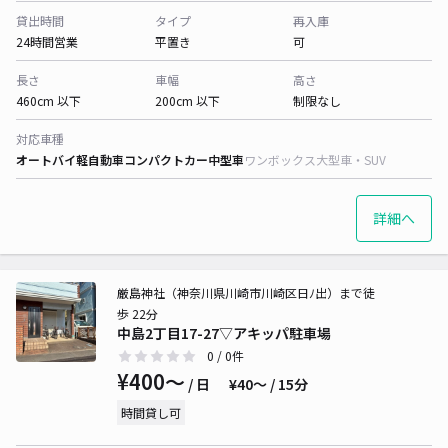
貸出時間
タイプ
再入庫
24時間営業
平置き
可
長さ
車幅
高さ
460cm 以下
200cm 以下
制限なし
対応車種
オートバイ
軽自動車
コンパクトカー
中型車
ワンボックス
大型車・SUV
詳細へ
厳島神社（神奈川県川崎市川崎区日ﾉ出）まで徒
歩 22分
中島2丁目17-27▽アキッパ駐車場
0
/ 0件
¥400〜
/ 日
¥40〜 / 15分
時間貸し可