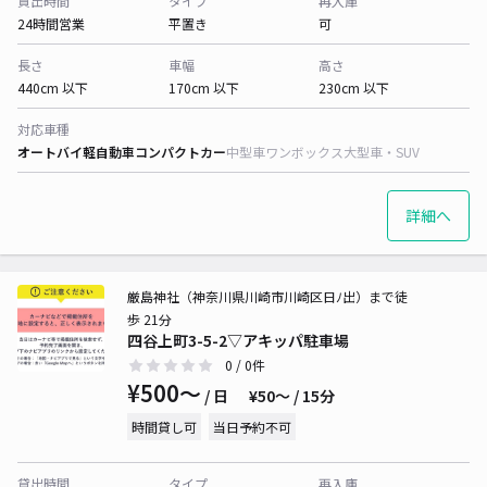
貸出時間
タイプ
再入庫
24時間営業
平置き
可
長さ
車幅
高さ
440cm 以下
170cm 以下
230cm 以下
対応車種
オートバイ
軽自動車
コンパクトカー
中型車
ワンボックス
大型車・SUV
詳細へ
厳島神社（神奈川県川崎市川崎区日ﾉ出）まで徒
歩 21分
四谷上町3-5-2▽アキッパ駐車場
0
/ 0件
¥500〜
/ 日
¥50〜 / 15分
時間貸し可
当日予約不可
貸出時間
タイプ
再入庫