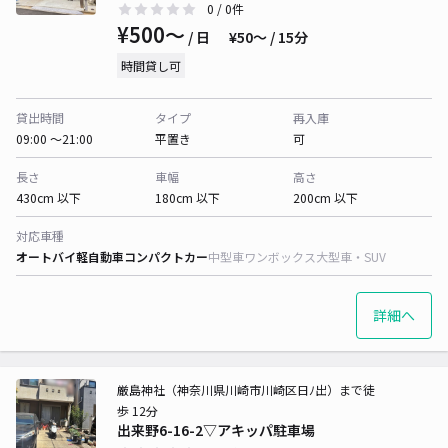
0
/ 0件
¥500〜
/ 日
¥50〜 / 15分
時間貸し可
貸出時間
タイプ
再入庫
09:00 〜21:00
平置き
可
長さ
車幅
高さ
430cm 以下
180cm 以下
200cm 以下
対応車種
オートバイ
軽自動車
コンパクトカー
中型車
ワンボックス
大型車・SUV
詳細へ
厳島神社（神奈川県川崎市川崎区日ﾉ出）まで徒
歩 12分
出来野6-16-2▽アキッパ駐車場