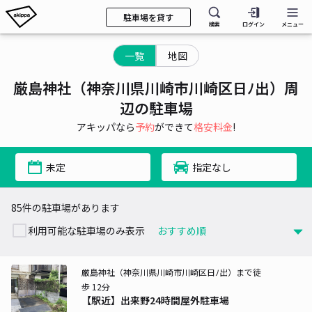
駐車場を貸す
検索
ログイン
メニュー
一覧
地図
厳島神社（神奈川県川崎市川崎区日ﾉ出）周
辺の駐車場
アキッパなら
予約
ができて
格安料金
!
未定
指定なし
85件の駐車場があります
利用可能な駐車場のみ表示
厳島神社（神奈川県川崎市川崎区日ﾉ出）まで徒
歩 12分
【駅近】出来野24時間屋外駐車場