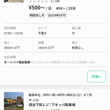
0
/ 0件
¥500〜
/ 日
¥50〜 / 15分
時間貸し可
当日予約不可
貸出時間
タイプ
再入庫
07:00 〜18:00
平置き
可
長さ
車幅
高さ
360cm 以下
180cm 以下
制限なし
対応車種
オートバイ
軽自動車
コンパクトカー
中型車
ワンボックス
大型車・SUV
詳細へ
厳島神社（神奈川県川崎市川崎区日ﾉ出）まで徒
歩 11分
四谷下町2-2▽アキッパ駐車場