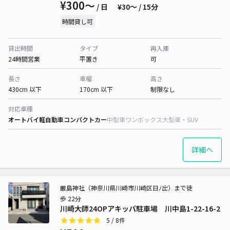
¥300〜
/ 日
¥30〜 / 15分
時間貸し可
貸出時間
タイプ
再入庫
24時間営業
平置き
可
長さ
車幅
高さ
430cm 以下
170cm 以下
制限なし
対応車種
オートバイ
軽自動車
コンパクトカー
中型車
ワンボックス
大型車・SUV
詳細へ
厳島神社（神奈川県川崎市川崎区日ﾉ出）まで徒
歩 22分
川崎大師24OPアキッパ駐車場 川中島1-22-16-2
5
/ 8件