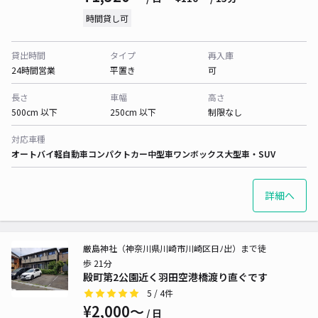
時間貸し可
貸出時間
タイプ
再入庫
24時間営業
平置き
可
長さ
車幅
高さ
500cm 以下
250cm 以下
制限なし
対応車種
オートバイ
軽自動車
コンパクトカー
中型車
ワンボックス
大型車・SUV
詳細へ
厳島神社（神奈川県川崎市川崎区日ﾉ出）まで徒
歩 21分
殿町第2公園近く羽田空港橋渡り直ぐです
5
/ 4件
¥2,000〜
/ 日