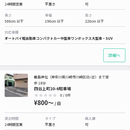
24時間営業
平置き
可
長さ
車幅
高さ
500cm 以下
190cm 以下
220cm 以下
対応車種
オートバイ
軽自動車
コンパクトカー
中型車
ワンボックス
大型車・SUV
詳細へ
厳島神社（神奈川県川崎市川崎区日ﾉ出）まで徒
歩 18分
四谷上町20-6駐車場
0
/ 0件
¥800〜
/ 日
貸出時間
タイプ
再入庫
24時間営業
平置き
可