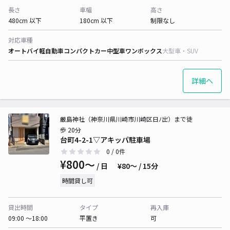
長さ
車幅
高さ
480cm 以下
180cm 以下
制限なし
対応車種
オートバイ
軽自動車
コンパクトカー
中型車
ワンボックス
大型車・SUV
詳細へ
厳島神社（神奈川県川崎市川崎区日ﾉ出）まで徒
歩 20分
台町4-2-1▽アキッパ駐車場
0
/ 0件
¥800〜
/ 日
¥80〜 / 15分
時間貸し可
貸出時間
タイプ
再入庫
09:00 〜18:00
平置き
可