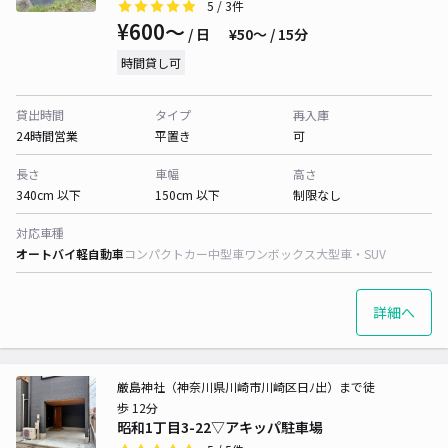
5
/ 3件
¥600〜
/ 日
¥50〜 / 15分
時間貸し可
貸出時間
タイプ
再入庫
24時間営業
平置き
可
長さ
車幅
高さ
340cm 以下
150cm 以下
制限なし
対応車種
オートバイ
軽自動車
コンパクトカー
中型車
ワンボックス
大型車・SUV
詳細へ
厳島神社（神奈川県川崎市川崎区日ﾉ出）まで徒
歩 12分
昭和1丁目3-22▽アキッパ駐車場