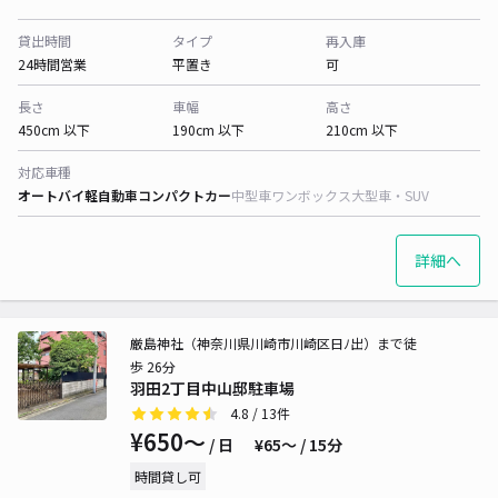
貸出時間
タイプ
再入庫
24時間営業
平置き
可
長さ
車幅
高さ
450cm 以下
190cm 以下
210cm 以下
対応車種
オートバイ
軽自動車
コンパクトカー
中型車
ワンボックス
大型車・SUV
詳細へ
厳島神社（神奈川県川崎市川崎区日ﾉ出）まで徒
歩 26分
羽田2丁目中山邸駐車場
4.8
/ 13件
¥650〜
/ 日
¥65〜 / 15分
時間貸し可