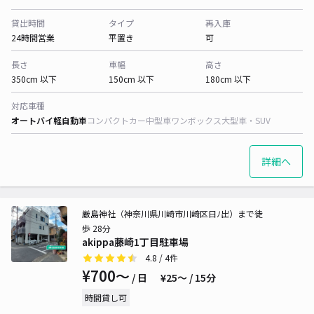
貸出時間
タイプ
再入庫
24時間営業
平置き
可
長さ
車幅
高さ
350cm 以下
150cm 以下
180cm 以下
対応車種
オートバイ
軽自動車
コンパクトカー
中型車
ワンボックス
大型車・SUV
詳細へ
厳島神社（神奈川県川崎市川崎区日ﾉ出）まで徒
歩 28分
akippa藤崎1丁目駐車場
4.8
/ 4件
¥700〜
/ 日
¥25〜 / 15分
時間貸し可