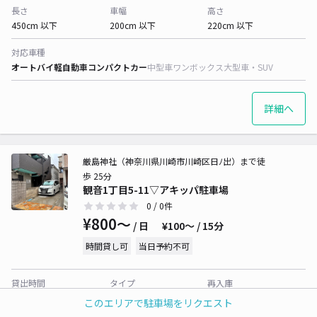
長さ
車幅
高さ
450cm 以下
200cm 以下
220cm 以下
対応車種
オートバイ
軽自動車
コンパクトカー
中型車
ワンボックス
大型車・SUV
詳細へ
厳島神社（神奈川県川崎市川崎区日ﾉ出）まで徒
歩 25分
観音1丁目5-11▽アキッパ駐車場
0
/ 0件
¥800〜
/ 日
¥100〜 / 15分
時間貸し可
当日予約不可
貸出時間
タイプ
再入庫
09:00 〜16:00
平置き
可
このエリアで駐車場をリクエスト