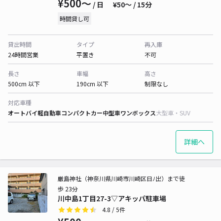
¥500〜
/ 日
¥50〜 / 15分
時間貸し可
貸出時間
タイプ
再入庫
24時間営業
平置き
不可
長さ
車幅
高さ
500cm 以下
190cm 以下
制限なし
対応車種
オートバイ
軽自動車
コンパクトカー
中型車
ワンボックス
大型車・SUV
詳細へ
厳島神社（神奈川県川崎市川崎区日ﾉ出）まで徒
歩 23分
川中島1丁目27-3▽アキッパ駐車場
4.8
/ 5件