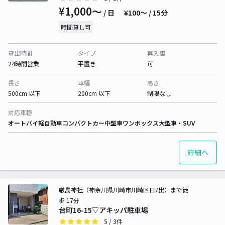
¥1,000〜
/ 日
¥100〜 / 15分
時間貸し可
貸出時間
タイプ
再入庫
24時間営業
平置き
可
長さ
車幅
高さ
500cm 以下
200cm 以下
制限なし
対応車種
オートバイ
軽自動車
コンパクトカー
中型車
ワンボックス
大型車・SUV
詳細へ
厳島神社（神奈川県川崎市川崎区日ﾉ出）まで徒
歩 17分
台町16-15▽アキッパ駐車場
5
/ 3件