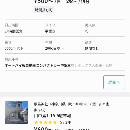
¥500〜
/ 日
¥50〜 / 15分
時間貸し可
貸出時間
タイプ
再入庫
24時間営業
平置き
可
長さ
車幅
高さ
500cm 以下
200cm 以下
制限なし
対応車種
オートバイ
軽自動車
コンパクトカー
中型車
ワンボックス
大型車・SUV
詳細へ
厳島神社（神奈川県川崎市川崎区日ﾉ出）まで徒
歩 24分
川中島1-19-9駐車場
5
/ 2件
¥600〜