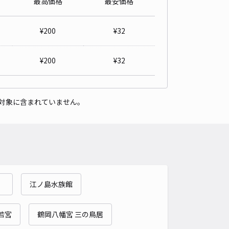
最高価格
最安価格
詳細へ
¥
200
¥
32
210駐車場（2番）
境川遊水地公園まで徒歩 44分
¥
200
¥
32
4.7
/ 3件
,500〜
/ 日
¥200〜 / 15分
貸し可
対象に含まれていません。
時間
24時間営業
タイプ
平置き
再入庫
可
600cm 以下
車幅
200cm 以下
高さ
制限なし
車種
オートバイ
軽自動車
コンパクトカー
中型車
ワンボックス
大型車・SUV
）
江ノ島水族館
詳細へ
若宮
鶴岡八幡宮 三の鳥居
ヤパーキング