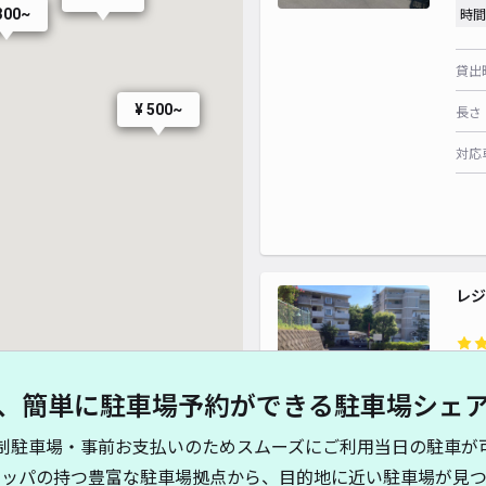
時間
300~
貸出
¥ 500~
長さ
対応
レジ
¥3
、簡単に駐車場予約ができる駐車場シェ
貸出
制駐車場・事前お支払いのためスムーズにご利用当日の駐車が
キッパの持つ豊富な駐車場拠点から、目的地に近い駐車場が見つ
長さ