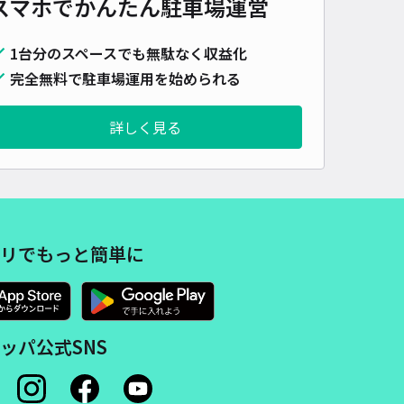
スマホでかんたん
駐車場運営
500cm 以下
車幅
190cm 以下
高さ
制限なし
車種
オートバイ
軽自動車
コンパクトカー
中型車
ワンボックス
大型車・SUV
1台分のスペースでも無駄なく収益化
完全無料で駐車場運用を始められる
詳細へ
詳しく見る
駐車場【18】
境川遊水地公園まで徒歩 44分
0
/ 0件
,000〜
/ 日
リでもっと簡単に
時間
24時間営業
タイプ
平置き
再入庫
可
500cm 以下
車幅
190cm 以下
高さ
制限なし
ッパ公式SNS
車種
オートバイ
軽自動車
コンパクトカー
中型車
ワンボックス
大型車・SUV
詳細へ