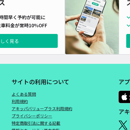
ス
長さ
対応
時間早く予約が可能に
車料金が常時10%OFF
詳しく見る
月極
¥1
サイトの利用について
アプ
貸出
よくある質問
長さ
利用規約
アキッパバリュープラス利用規約
アキ
対応
プライバシーポリシー
特定商取引法に関する記載