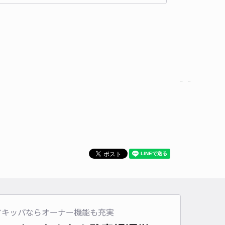
時間
24時間営業
タイプ
平置き
再入庫
可
500cm 以下
車幅
250cm 以下
高さ
制限なし
車種
オートバイ
軽自動車
コンパクトカー
中型車
ワンボックス
大型車・SUV
詳細へ
野3256駐車場
境川遊水地公園まで徒歩 44分
0
/ 0件
00〜
/ 日
¥32〜 / 15分
貸し可
時間
08:00 〜18:00
タイプ
平置き
再入庫
可
アキッパならオーナー機能も充実