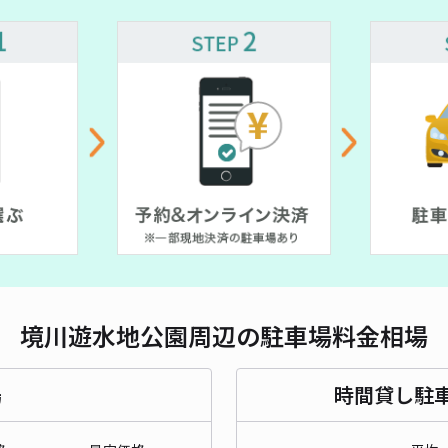
対応
戸塚
¥5
時間
貸出
境川遊水地公園周辺の駐車場料金相場
長さ
場
時間貸し駐
対応