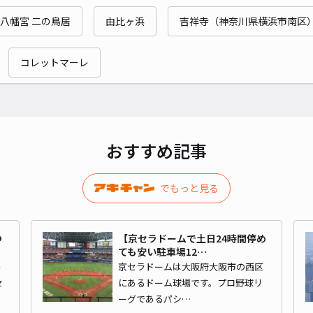
八幡宮 二の鳥居
由比ヶ浜
吉祥寺（神奈川県横浜市南区
¥6
コレットマーレ
時間
貸出
長さ
おすすめ記事
対応
でもっと見る
つ
【京セラドームで土日24時間停め
ひま
ても安い駐車場12…
場
京セラドームは大阪府大阪市の西区
セ
にあるドーム球場です。プロ野球リ
¥5
ーグであるパシ…
時間