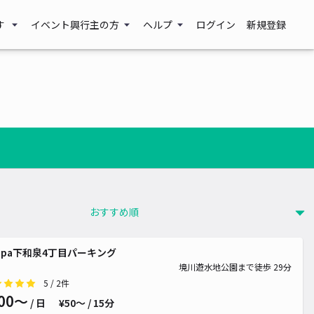
す
イベント興行主の方
ヘルプ
ログイン
新規登録
ippa下和泉4丁目パーキング
境川遊水地公園まで徒歩 29分
5
/ 2件
00〜
/ 日
¥50〜 / 15分