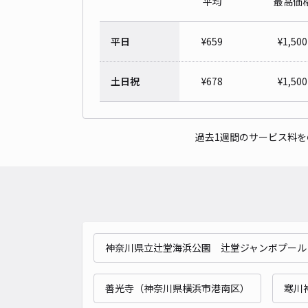
平均
最高価
平日
¥
659
¥
1,500
土日祝
¥
678
¥
1,500
過去1週間のサービス料
神奈川県立辻堂海浜公園 辻堂ジャンボプール
善光寺（神奈川県横浜市港南区）
寒川