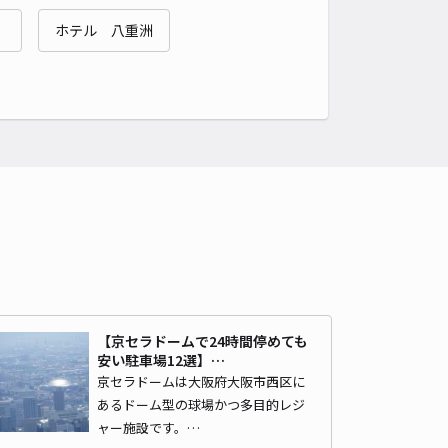
境川遊水地公園まで徒歩 41分
）
ホテル 八重洲
4.6
/ 14件
00〜
/ 日
¥60〜 / 15分
貸し可
時間
24時間営業
タイプ
平置き
再入庫
可
460cm 以下
車幅
180cm 以下
高さ
制限なし
車種
オートバイ
軽自動車
コンパクトカー
中型車
ワンボックス
大型車・SUV
詳細へ
【京セラドームで24時間停めても
わり駐車場
安い駐車場12選】…
境川遊水地公園まで徒歩 36分
京セラドームは大阪府大阪市西区に
4.4
/ 7件
あるドーム型の球場かつ多目的レジ
00〜
/ 日
¥50〜 / 15分
ャー施設です。…
貸し可