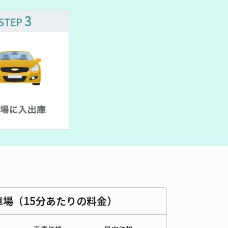
車種
オートバイ
軽自動車
コンパクトカー
中型車
ワンボックス
大型車・SUV
詳細へ
区深谷町akippa 駐車場
境川遊水地公園まで徒歩 39分
5
/ 2件
00〜
/ 日
¥50〜 / 15分
貸し可
時間
24時間営業
タイプ
平置き
再入庫
可
460cm 以下
車幅
180cm 以下
高さ
制限なし
車場（15分あたりの料金）
車種
オートバイ
軽自動車
コンパクトカー
中型車
ワンボックス
大型車・SUV