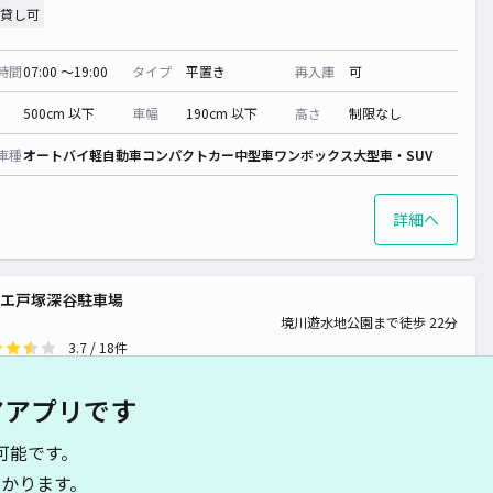
貸し可
時間
07:00 〜19:00
タイプ
平置き
再入庫
可
500cm 以下
車幅
190cm 以下
高さ
制限なし
車種
オートバイ
軽自動車
コンパクトカー
中型車
ワンボックス
大型車・SUV
詳細へ
エ戸塚深谷駐車場
境川遊水地公園まで徒歩 22分
3.7
/ 18件
00〜
/ 日
アアプリです
時間
24時間営業
タイプ
平置き
再入庫
可
可能です。
かります。
500cm 以下
車幅
190cm 以下
高さ
制限なし