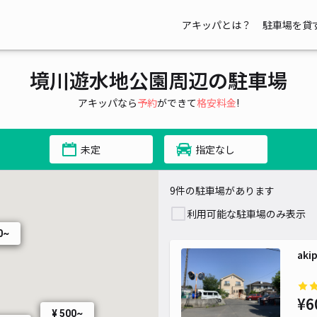
アキッパとは？
駐車場を貸
境川遊水地公園周辺の駐車場
アキッパなら
予約
ができて
格安料金
!
未定
指定なし
9件の駐車場があります
利用可能な駐車場のみ表示
0~
ak
¥6
¥ 500~