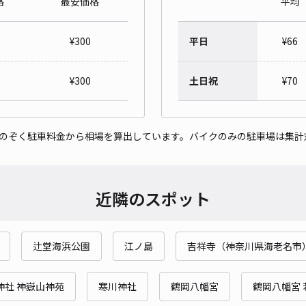
格
最安価格
平均
¥
300
平日
¥
66
月極
¥
300
土日祝
¥
70
¥1
時間
をのぞく駐車料金から相場を算出しています。バイクのみの駐車場は集計
貸出
長さ
近隣のスポット
対応
辻堂海浜公園
江ノ島
吉祥寺（神奈川県海老名市
神社 神嶽山神苑
寒川神社
鶴岡八幡宮
鶴岡八幡宮 
モリ