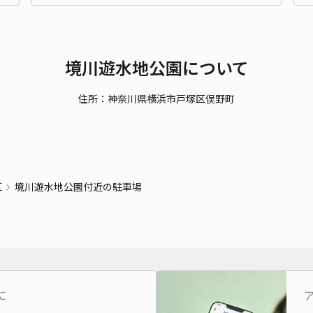
貸出
境川遊水地公園について
長さ
対応
住所：神奈川県横浜市戸塚区俣野町
亀井
区
境川遊水地公園付近の駐車場
¥5
時間
貸出
に