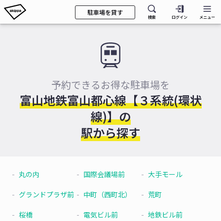
駐車場を貸す
検索
ログイン
メニュー
予約できるお得な駐車場を
富山地鉄富山都心線【３系統(環状
線)】の
駅から探す
丸の内
国際会議場前
大手モール
グランドプラザ前
中町（西町北）
荒町
桜橋
電気ビル前
地鉄ビル前