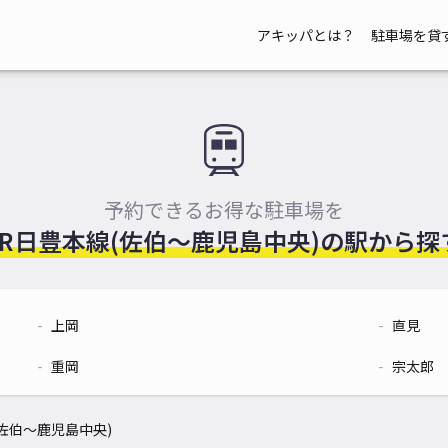
アキッパとは？
駐車場を貸
予約できるお得な駐車場を
JR日豊本線(佐伯～鹿児島中央)の
駅から探
上岡
直見
重岡
宗太郎
(佐伯～鹿児島中央)