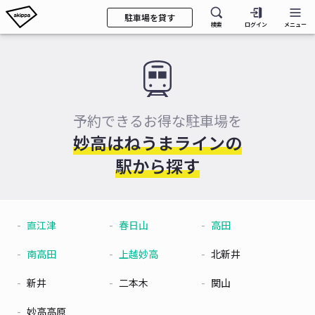
駐車場を貸す
検索
ログイン
メニュー
予約できるお得な駐車場を
妙高はねうまラインの
駅から探す
直江津
春日山
高田
南高田
上越妙高
北新井
新井
二本木
関山
妙高高原