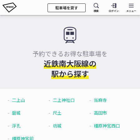
駐車場を貸す
検索
ログイン
メニュー
予約できるお得な駐車場を
近鉄南大阪線の
駅から探す
二上山
二上神社口
当麻寺
磐城
尺土
高田市
浮孔
坊城
橿原神宮西口
橿原神宮前