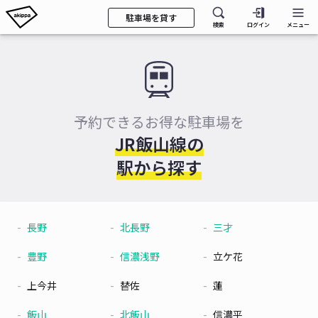
駐車場を貸す
検索
ログイン
メニュー
予約できるお得な駐車場を
JR飯山線の
駅から探す
長野
北長野
三才
豊野
信濃浅野
立ケ花
上今井
替佐
蓮
飯山
北飯山
信濃平