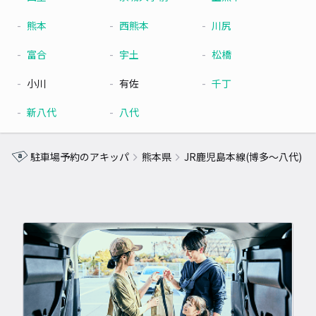
熊本
西熊本
川尻
富合
宇土
松橋
小川
有佐
千丁
新八代
八代
駐車場予約のアキッパ
熊本県
JR鹿児島本線(博多～八代)