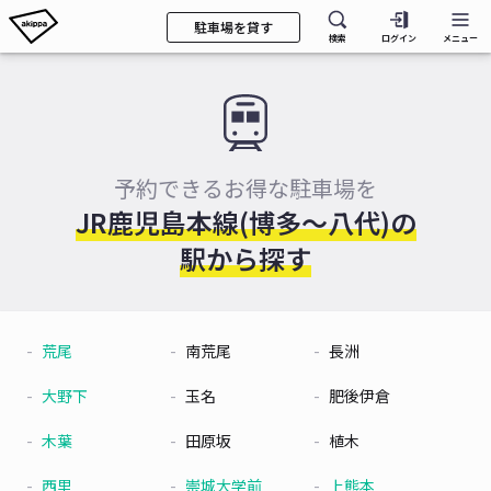
駐車場を貸す
検索
ログイン
メニュー
予約できるお得な駐車場を
JR鹿児島本線(博多～八代)の
駅から探す
荒尾
南荒尾
長洲
大野下
玉名
肥後伊倉
木葉
田原坂
植木
西里
崇城大学前
上熊本