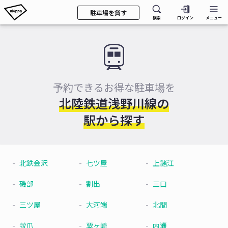
駐車場を貸す
検索
ログイン
メニュー
予約できるお得な駐車場を
北陸鉄道浅野川線の
駅から探す
北鉄金沢
七ツ屋
上諸江
磯部
割出
三口
三ツ屋
大河端
北間
蚊爪
粟ヶ崎
内灘