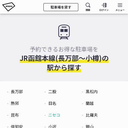
駐車場を貸す
検索
ログイン
メニュー
予約できるお得な駐車場を
JR函館本線(長万部～小樽)の
駅から探す
長万部
二股
黒松内
熱郛
目名
蘭越
昆布
ニセコ
比羅夫
倶知安
小沢
銀山