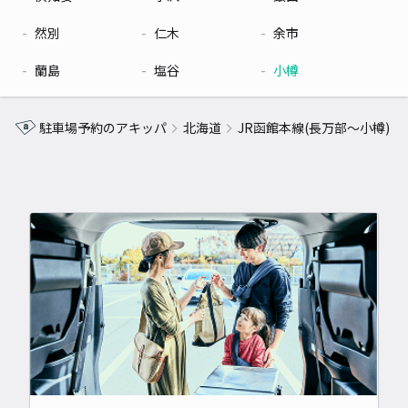
然別
仁木
余市
蘭島
塩谷
小樽
駐車場予約のアキッパ
北海道
JR函館本線(長万部～小樽)