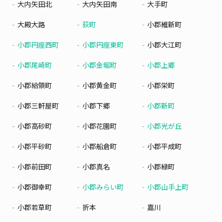
大内矢田北
大内矢田南
大手町
大殿大路
荻町
小郡維新町
小郡円座西町
小郡円座東町
小郡大江町
小郡尾崎町
小郡金堀町
小郡上郷
小郡給領町
小郡黄金町
小郡栄町
小郡三軒屋町
小郡下郷
小郡新町
小郡高砂町
小郡花園町
小郡光が丘
小郡平砂町
小郡船倉町
小郡平成町
小郡前田町
小郡真名
小郡緑町
小郡御幸町
小郡みらい町
小郡山手上町
小郡若草町
折本
嘉川