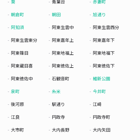
葵
青葉台
赤妻町
朝倉町
朝田
旭通り
阿知須
阿東生雲中
阿東生雲西分
阿東生雲東分
阿東嘉年上
阿東嘉年下
阿東篠目
阿東地福上
阿東地福下
阿東蔵目喜
阿東徳佐上
阿東徳佐下
阿東徳佐中
石観音町
維新公園
泉町
糸米
今井町
後河原
駅通り
江崎
江良
円政寺
円政寺町
大市町
大内長野
大内矢田