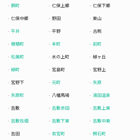
錦町
仁保上郷
仁保下郷
仁保中郷
野田
東山
平井
平野
古熊
穂積町
本町
前町
松美町
水の上町
緑ヶ丘
緑町
宮島町
宮野上
宮野下
元町
矢原
矢原町
八幡馬場
湯田温泉
吉敷
吉敷赤田
吉敷上東
吉敷佐畑
吉敷下東
吉敷中東
吉田
若宮町
鰐石町