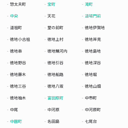
惣太夫町
宝町
滝町
中央
天花
道場門前
道祖町
堂の前町
徳地伊賀地
徳地小古祖
徳地上村
徳地岸見
徳地串
徳地鯖河内
徳地島地
徳地野谷
徳地引谷
徳地深谷
徳地藤木
徳地船路
徳地堀
徳地三谷
徳地八坂
徳地山畑
徳地柚木
富田原町
中市町
中尾
中河原
中河原町
中園町
名田島
七尾台