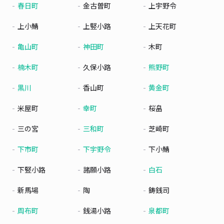
春日町
金古曽町
上宇野令
上小鯖
上竪小路
上天花町
亀山町
神田町
木町
楠木町
久保小路
熊野町
黒川
香山町
黄金町
米屋町
幸町
桜畠
三の宮
三和町
芝崎町
下市町
下宇野令
下小鯖
下竪小路
諸願小路
白石
新馬場
陶
鋳銭司
周布町
銭湯小路
泉都町