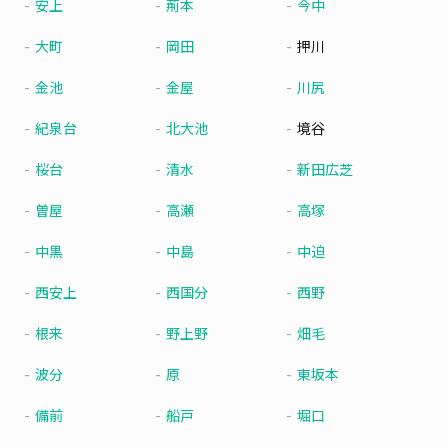
安上
荊本
今中
大町
岡田
押川
金池
金屋
川尻
紀泉台
北大池
境谷
桜台
清水
新田広芝
曽屋
高瀬
高塚
中黒
中島
中迫
西安上
西国分
西野
根来
野上野
畑毛
波分
原
東坂本
備前
船戸
堀口