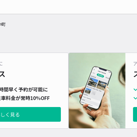
中町
に
ス
時間早く予約が可能に
車料金が常時10%OFF
詳しく見る