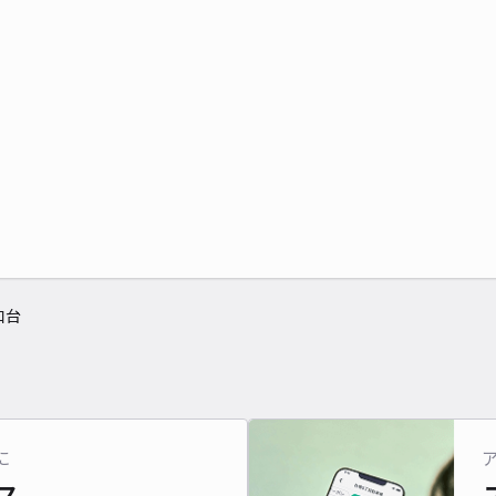
和台
に
ス