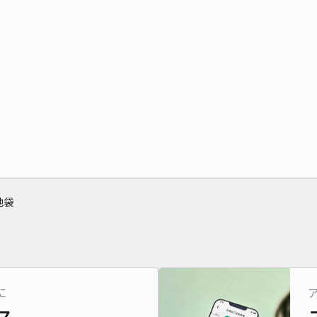
池袋
に
ス