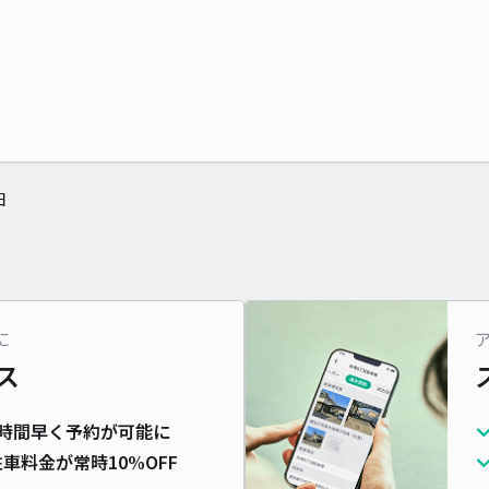
田
に
ス
時間早く予約が可能に
車料金が常時10%OFF