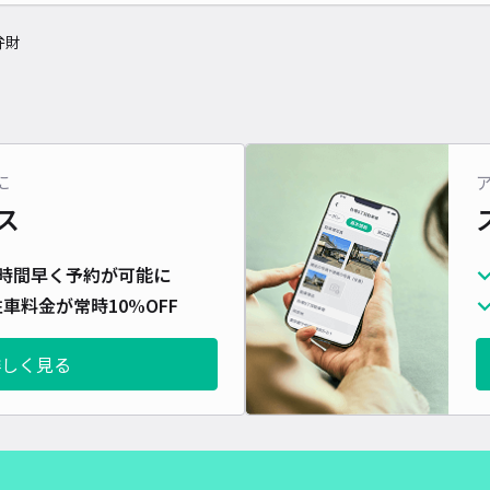
弁財
に
ス
時間早く予約が可能に
車料金が常時10%OFF
詳しく見る