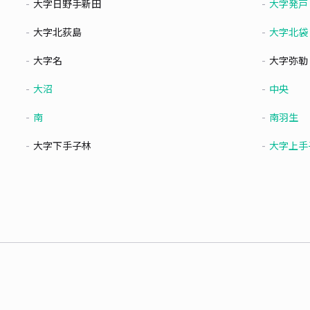
大字日野手新田
大字発戸
大字北荻島
大字北袋
大字名
大字弥勒
大沼
中央
南
南羽生
大字下手子林
大字上手