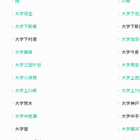
西
川崎
大字羽生
大字下羽
大字下新郷
大字下新
大字下村君
大字加羽
大字桑崎
大字今泉
大字三田ケ谷
大字秀安
大字小須賀
大字上岩
大字上川崎
大字上川
大字常木
大字神戸
大字中岩瀬
大字中手
大字堤
大字藤井