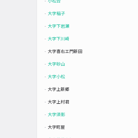
小松台
大字稲子
大字下岩瀬
大字下川崎
大字喜右エ門新田
大字砂山
大字小松
大字上新郷
大字上村君
大字須影
大字町屋