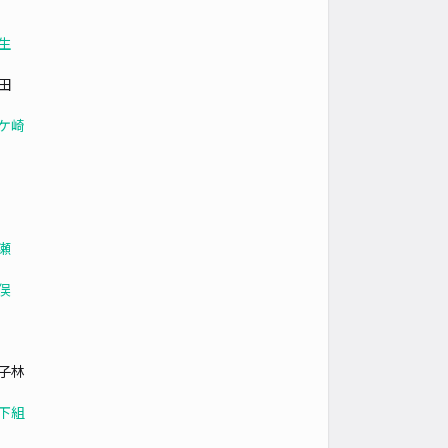
生
田
ケ崎
瀬
俣
子林
下組