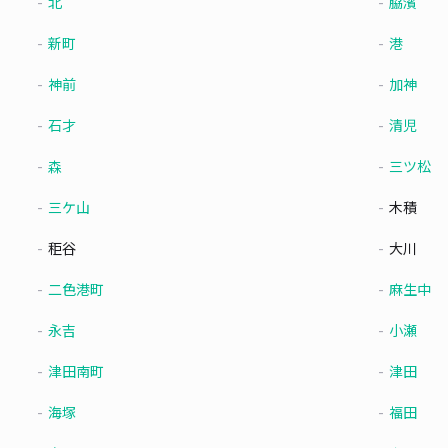
北
脇濱
新町
港
神前
加神
石才
清児
森
三ツ松
三ケ山
木積
秬谷
大川
二色港町
麻生中
永吉
小瀬
津田南町
津田
海塚
福田