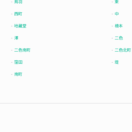
鳥羽
東
西町
中
地藏堂
橋本
澤
二色
二色南町
二色北町
窪田
堤
南町