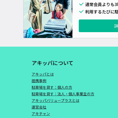
通常会員よりも3
利用するたびに駐
アキッパについて
アキッパとは
提携事例
駐車場を貸す：個人の方
駐車場を貸す：法人・個人事業主の方
アキッパバリュープラスとは
運営会社
アキチャン