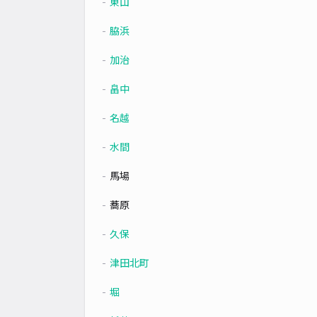
東山
脇浜
加治
畠中
名越
水間
馬場
蕎原
久保
津田北町
堀