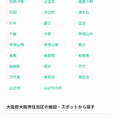
我孫子東
上住吉
遠里小野
苅田
沢之町
清水丘
杉本
墨江
住吉
千躰
大領
帝塚山中
帝塚山西
帝塚山東
殿辻
長居
長居西
長居東
長峡町
庭井
万代
万代東
東粉浜
南住吉
山之内
山之内元町
大阪府大阪市住吉区の施設・スポットから探す