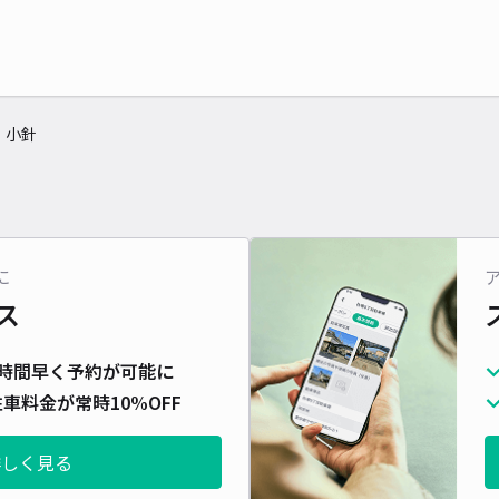
小針
に
ス
時間早く予約が可能に
車料金が常時10%OFF
詳しく見る