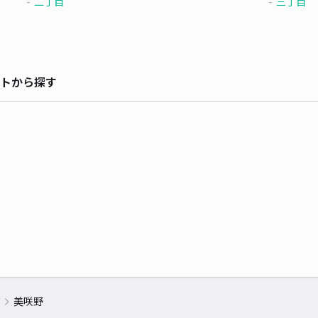
二丁目
三丁目
トから探す
町
美咲野