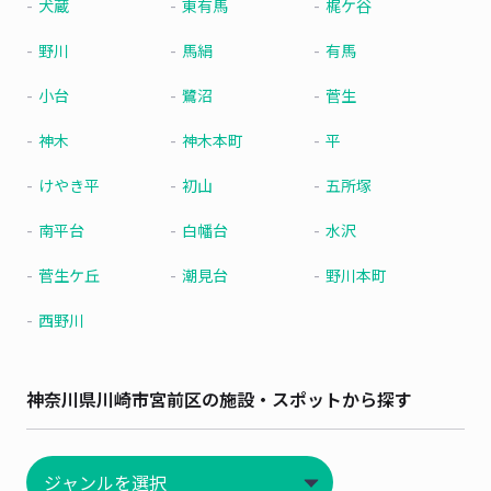
犬蔵
東有馬
梶ケ谷
野川
馬絹
有馬
小台
鷺沼
菅生
神木
神木本町
平
けやき平
初山
五所塚
南平台
白幡台
水沢
菅生ケ丘
潮見台
野川本町
西野川
神奈川県川崎市宮前区の施設・スポットから探す