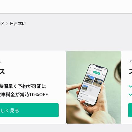
北区
日吉本町
に
ス
時間早く予約が可能に
車料金が常時10%OFF
詳しく見る