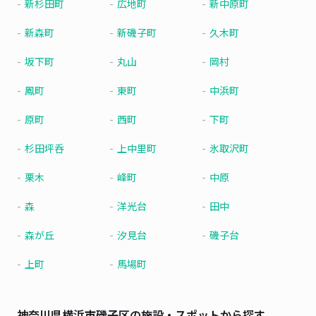
新杉田町
広地町
新中原町
新森町
新磯子町
久木町
坂下町
丸山
岡村
鳳町
東町
中浜町
原町
西町
下町
杉田坪呑
上中里町
氷取沢町
栗木
峰町
中原
森
洋光台
田中
森が丘
汐見台
磯子台
上町
馬場町
神奈川県横浜市磯子区の施設・スポットから探す