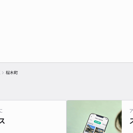
区
桜木町
に
ス