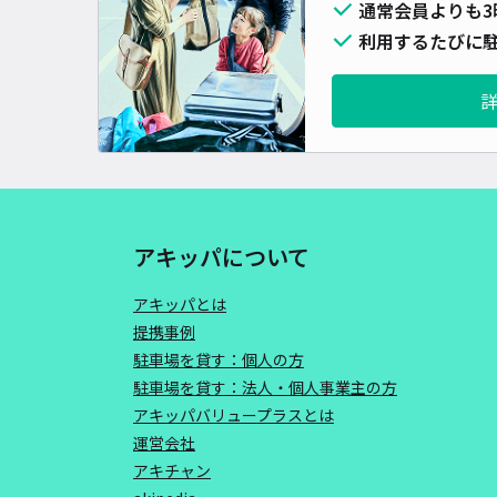
通常会員よりも3
利用するたびに駐
アキッパについて
アキッパとは
提携事例
駐車場を貸す：個人の方
駐車場を貸す：法人・個人事業主の方
アキッパバリュープラスとは
運営会社
アキチャン