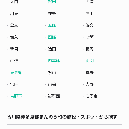
大口
買田
勝浦
川東
神野
岸上
公文
五條
佐文
塩入
四條
七箇
新目
造田
長尾
中通
西高篠
羽間
東高篠
帆山
真野
宮田
山脇
吉野
吉野下
炭所西
炭所東
香川県仲多度郡まんのう町の施設・スポットから探す