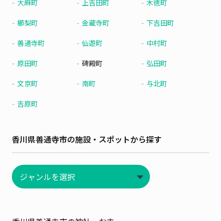
大麻町
上吉田町
木徳町
櫛梨町
金蔵寺町
下吉田町
善通寺町
仙遊町
中村町
原田町
碑殿町
弘田町
文京町
南町
与北町
吉原町
香川県善通寺市の施設・スポットから探す