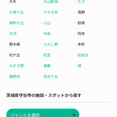
大木
大山新田
乙子
久保ケ丘
けやき台
高野
御所ケ丘
小山
鈴塚
立沢
中央
同地
野木崎
ひがし野
本町
松ケ丘
松並
松前台
みずき野
美園
緑
薬師台
百合ケ丘
茨城県守谷市の施設・スポットから探す