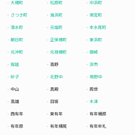
大橋町
松原町
中浜町
さつき町
海浜町
南宮町
清水町
元塩町
本水尾町
朝日町
正保橋町
東浜町
元沖町
元禄橋町
御崎
坂越
高野
浜市
砂子
北野中
南野中
中山
真殿
周世
高雄
目坂
木津
西有年
東有年
有年楢原
有年原
有年横尾
有年牟礼