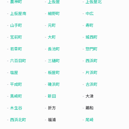
農神町
上仮屋
上仮屋北
上仮屋南
細野町
中広
山手町
元町
寿町
宮前町
大町
城西町
若草町
長池町
惣門町
六百目町
三樋町
西浜町
塩屋
板屋町
片浜町
平成町
磯浜町
古浜町
黒崎町
新田
大津
木生谷
折方
鷆和
西浜北町
福浦
尾崎