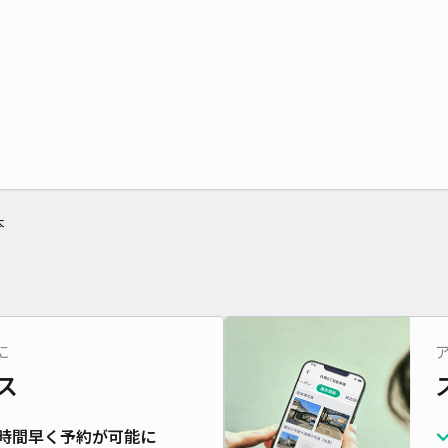
本
に
ス
時間早く予約が可能に