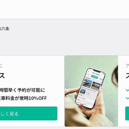
楽六条
に
ス
時間早く予約が可能に
車料金が常時10%OFF
詳しく見る