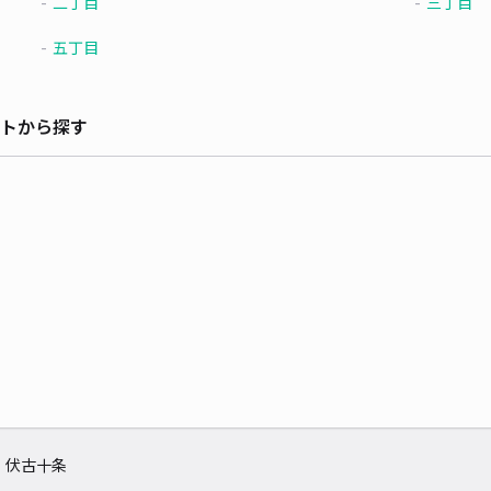
二丁目
三丁目
五丁目
トから探す
伏古十条