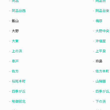
阿品
阿品台
阿品台西
阿品台東
飯山
梅原
大野
大野中央
大東
沖塩屋
上の浜
上平良
串戸
玖島
佐方
佐方本町
桜尾本町
山陽園
四季が丘
四季が丘
地御前北
下の浜