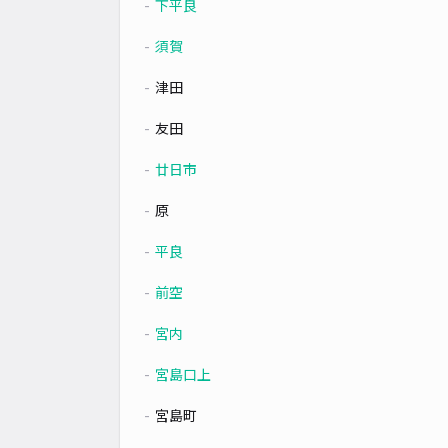
下平良
須賀
津田
友田
廿日市
原
平良
前空
宮内
宮島口上
宮島町