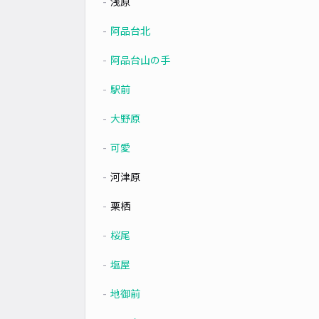
浅原
阿品台北
阿品台山の手
駅前
大野原
可愛
河津原
栗栖
桜尾
塩屋
地御前