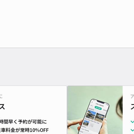
に
ス
時間早く予約が可能に
車料金が常時10%OFF