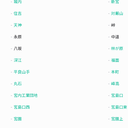
城内
新宮
住吉
対厳山
天神
峠
永原
中道
八坂
林が原
深江
福面
平良山手
本町
丸石
峰高
宮内工業団地
宮島口
宮島口西
宮島口東
宮園
宮園上