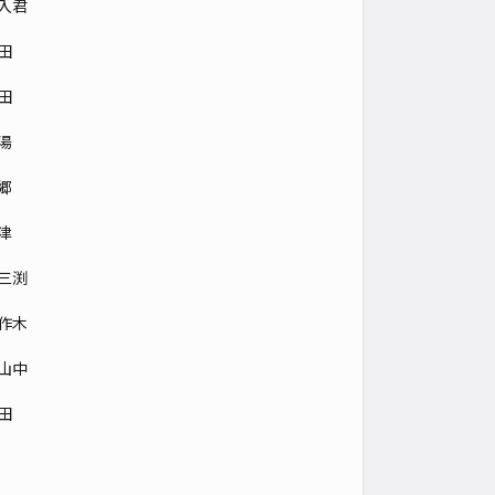
入君
田
田
湯
郷
津
三渕
作木
山中
田