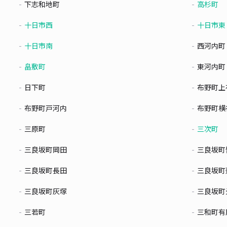
下志和地町
高杉町
十日市西
十日市東
十日市南
西河内町
畠敷町
東河内町
日下町
布野町上
布野町戸河内
布野町横
三原町
三次町
三良坂町岡田
三良坂町
三良坂町長田
三良坂町
三良坂町灰塚
三良坂町
三若町
三和町有