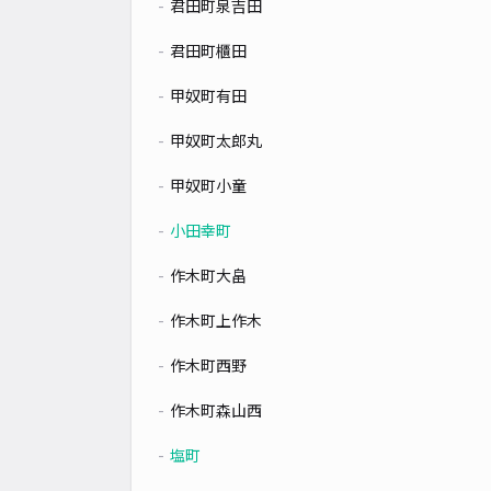
君田町泉吉田
君田町櫃田
甲奴町有田
甲奴町太郎丸
甲奴町小童
小田幸町
作木町大畠
作木町上作木
作木町西野
作木町森山西
塩町