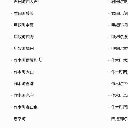
君田町西入君
君田町東
君田町藤兼
君田町茂
甲奴町宇賀
甲奴町梶
甲奴町西野
甲奴町抜
甲奴町福田
甲奴町本
作木町伊賀和志
作木町大
作木町大山
作木町岡
作木町香淀
作木町下
作木町光守
作木町森
作木町森山東
作木町門
志幸町
四拾貫町