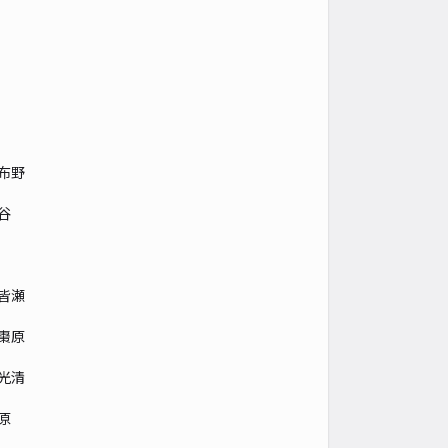
布野
谷
皆瀬
棗原
光清
原