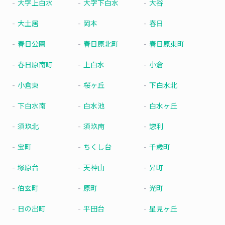
大字上白水
大字下白水
大谷
大土居
岡本
春日
春日公園
春日原北町
春日原東町
春日原南町
上白水
小倉
小倉東
桜ヶ丘
下白水北
下白水南
白水池
白水ヶ丘
須玖北
須玖南
惣利
宝町
ちくし台
千歳町
塚原台
天神山
昇町
伯玄町
原町
光町
日の出町
平田台
星見ヶ丘