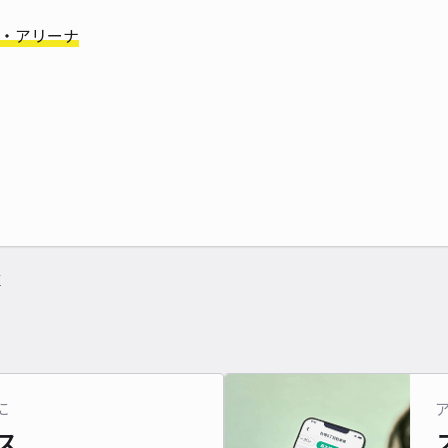
・アリーナ
区
に
ス