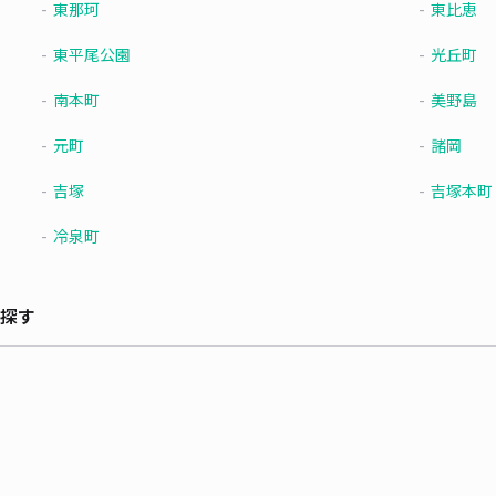
東那珂
東比恵
東平尾公園
光丘町
南本町
美野島
元町
諸岡
吉塚
吉塚本町
冷泉町
探す