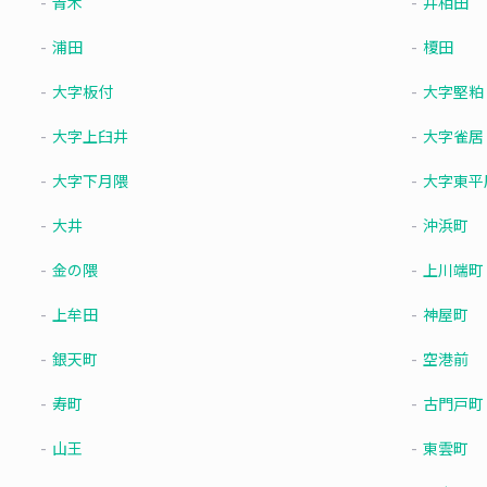
青木
井相田
浦田
榎田
大字板付
大字堅粕
大字上臼井
大字雀居
大字下月隈
大字東平
大井
沖浜町
金の隈
上川端町
上牟田
神屋町
銀天町
空港前
寿町
古門戸町
山王
東雲町