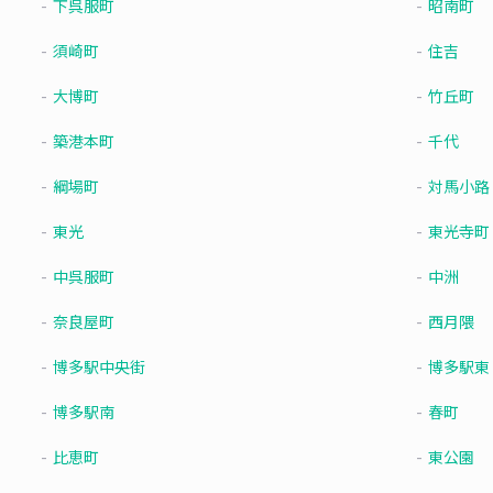
下呉服町
昭南町
須崎町
住吉
大博町
竹丘町
築港本町
千代
綱場町
対馬小路
東光
東光寺町
中呉服町
中洲
奈良屋町
西月隈
博多駅中央街
博多駅東
博多駅南
春町
比恵町
東公園