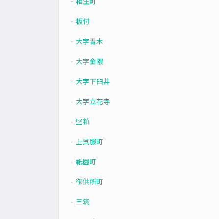
相生町
板付
大字青木
大字金隈
大字下臼井
大字立花寺
堅粕
上呉服町
祇園町
御供所町
三筑