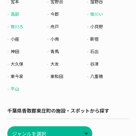
宮本
宮野台
窪野谷
高部
今郡
笹川い
笹川ろ
舟戸
小貝野
小座
小南
新宿
神田
青馬
石出
大久保
大友
谷津
東今泉
東和田
八重穂
平山
千葉県香取郡東庄町の施設・スポットから探す