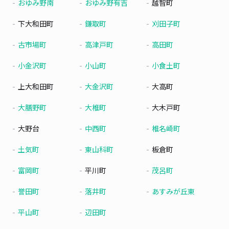
おゆみ野南
おゆみ野有吉
越智町
下大和田町
鎌取町
刈田子町
古市場町
高津戸町
高田町
小金沢町
小山町
小食土町
上大和田町
大金沢町
大高町
大膳野町
大椎町
大木戸町
大野台
中西町
椎名崎町
土気町
東山科町
板倉町
富岡町
平川町
茂呂町
誉田町
落井町
あすみが丘東
平山町
辺田町