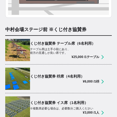
中村会場ステージ前 ※くじ付き協賛券
くじ付き協賛券 テーブル席（6名利用）
テーブル席は土手小段にあり、
前方の見通しが良い席です。
¥
25,000
/1テーブル
くじ付き協賛券 枡席（4名利用）
¥
6,000
/1枡
くじ付き協賛券 イス席（1名利用）
※複数席必要な場合は、必要数分ご購入ください
¥
3,000
/1人