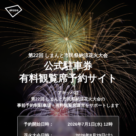
第22回 しまんと市民祭納涼花火大会
公式駐車券
有料観覧席予約サイト
アキッパは
第22回 しまんと市民祭納涼花火大会の
事前予約制駐車場・有料観覧席運営をサポートします
予約開始日時：
2026年7月1日(水) 12時
花火大会日時：
2026年8月29日(土)