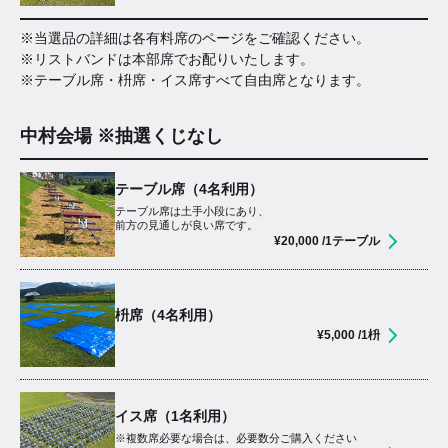
※当選品の詳細は各有料席のページをご確認ください。
※リストバンドは本部席でお配りいたします。
※テーブル席・枡席・イス席すべて自由席となります。
中村会場 ※抽選くじなし
テーブル席（4名利用）
テーブル席は土手小段にあり、
前方の見通しが良い席です。
¥
20,000
/1テーブル
枡席（4名利用）
¥
5,000
/1枡
イス席（1名利用）
※複数席必要な場合は、必要数分ご購入ください