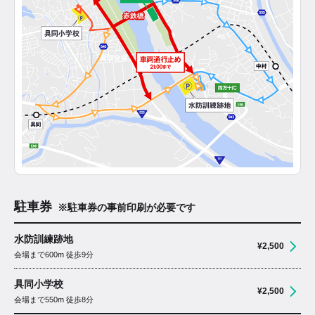
駐車券
※駐車券の事前印刷が必要です
水防訓練跡地
¥
2,500
会場まで600m 徒歩9分
具同小学校
¥
2,500
会場まで550m 徒歩8分