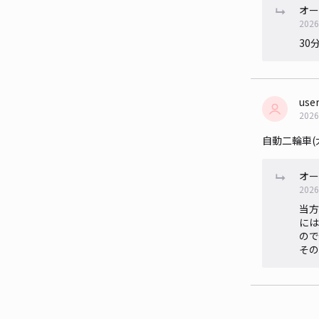
オー
2026
30
use
2026
自動二輪車(
オー
2026
当方
には
ので
その