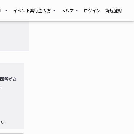
す
イベント興行主の方
ヘルプ
ログイン
新規登録
に回答があ
す。
さい。