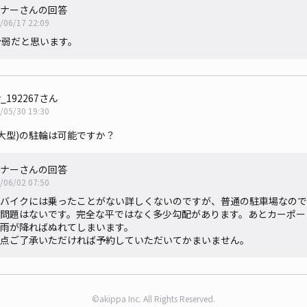
ナーさんの回答
/06/17 22:09
分弱だと思います。
r_192267さん
/05/30 19:30
大型)の駐輪は可能ですか？
ナーさんの回答
/06/02 07:50
バイクには乗ったことがない詳しくないのですが、普通の駐車場なので
問題はないです。完全な平ではなく多少勾配があります。あとカーポー
雨が降ればぬれてしまいます。
点ご了承いただければ予約していただいてかまいません。
©akippa Inc. All Rights Reserved.